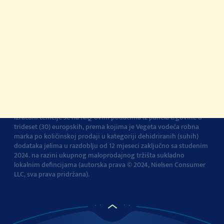
Kontakt
Impressum
O Podravki
Pravila i uvjeti
korištenja
Pravila privatnosti
Pravila o korištenju
kolačića
Izjava o pristupačnosti
Postavke kolačića
Vegeta je br.1 dodatak jelima u Europi
Navedena tvrdnja i
izračuni temelje se na NIQ-ovim podacima iz panela trgovine u
trideset (30) europskih, prema kojima je Vegeta vodeća robna
marka po količinskoj prodaji u kategoriji dehidriranih (suhih)
dodataka jelima u razdoblju od 12 mjeseci zaključno sa studenim
2024. na razini ukupnog maloprodajnog tržišta sukladno
lokalnim defincijama (autorska prava © 2024, Nielsen Consumer
LLC, sva prava pridržana).