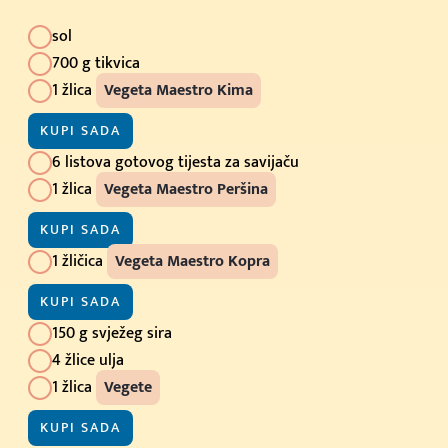
sol
700 g tikvica
1 žlica
Vegeta Maestro Kima
KUPI SADA
6 listova gotovog tijesta za savijaču
1 žlica
Vegeta Maestro Peršina
KUPI SADA
1 žličica
Vegeta Maestro Kopra
KUPI SADA
150 g svježeg sira
4 žlice ulja
1 žlica
Vegete
KUPI SADA