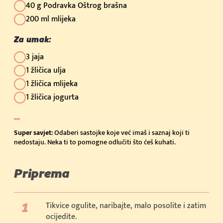
40 g Podravka Oštrog brašna
200 ml mlijeka
Za umak:
3 jaja
1 žličica ulja
1 žličica mlijeka
1 žličica jogurta
Super savjet:
Odaberi sastojke koje već imaš i saznaj koji ti
nedostaju. Neka ti to pomogne odlučiti što ćeš kuhati.
Priprema
Tikvice ogulite, naribajte, malo posolite i zatim
ocijedite.