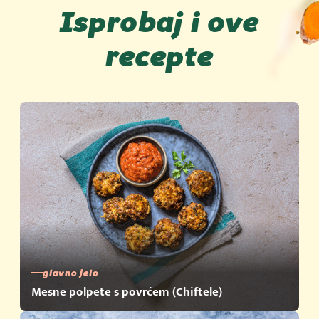
Isprobaj i ove
recepte
glavno jelo
Mesne polpete s povrćem (Chiftele)