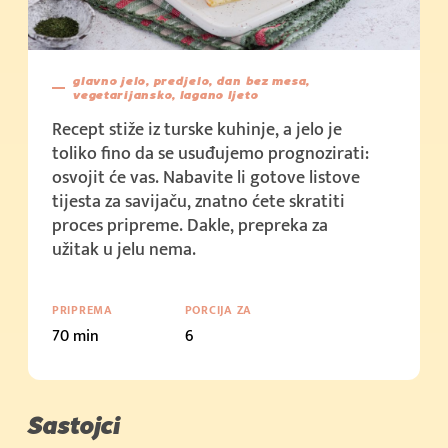
(500g)
Kupi sada
(1kg)
glavno jelo, predjelo, dan bez mesa,
vegetarijansko, lagano ljeto
Kupi sada
Recept stiže iz turske kuhinje, a jelo je
(2kg)
toliko fino da se usuđujemo prognozirati:
osvojit će vas. Nabavite li gotove listove
Kupi sada
tijesta za savijaču, znatno ćete skratiti
(10kg)
proces pripreme. Dakle, prepreka za
Kupi sada
užitak u jelu nema.
Cijena u trgovini: 2.39 € (200g)
Kupi sada
PRIPREMA
PORCIJA ZA
Cijena u trgovini: 2.19 € (250g + 50g)
70 min
6
Kupi sada
Cijena u trgovini: 3.79 € (400g)
Sastojci