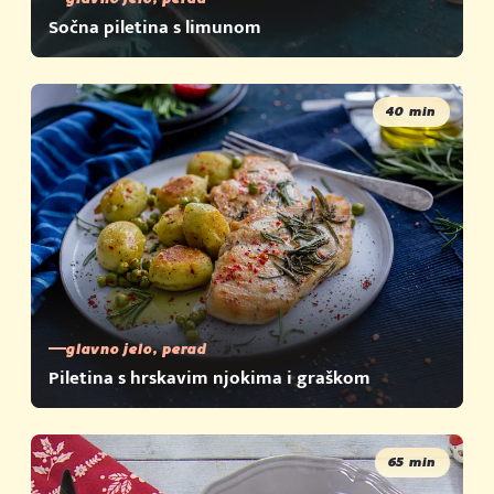
Sočna piletina s limunom
40 min
glavno jelo, perad
Piletina s hrskavim njokima i graškom
65 min