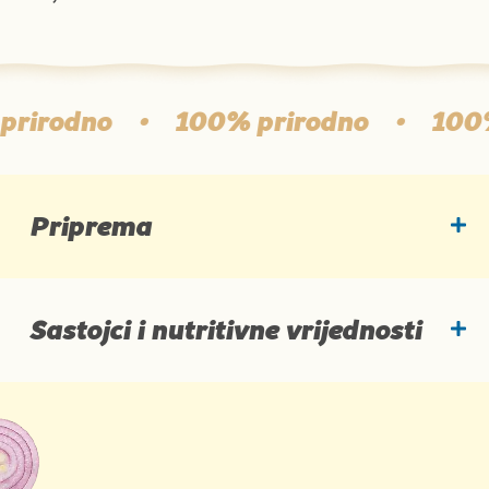
dno
•
100% prirodno
•
100% pri
Priprema
Sastojci i nutritivne vrijednosti
Sastojci
Prosječne hranjive vrijednosti: 1 g proizvoda
Izvor: Podravka d.d.
Na 1 g proizvoda