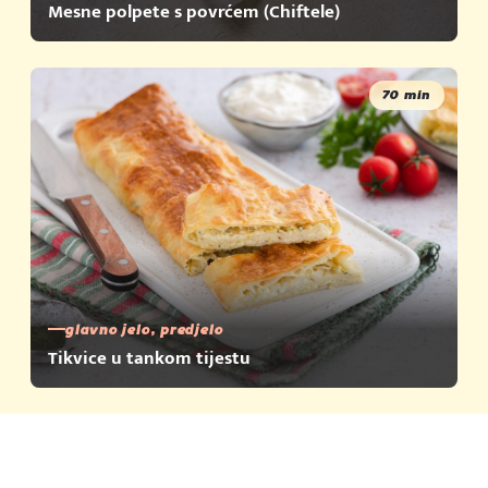
Mesne polpete s povrćem (Chiftele)
70 min
glavno jelo, predjelo
Tikvice u tankom tijestu