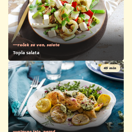
ručak za van, salata
Topla salata
45 min
glavno jelo, perad