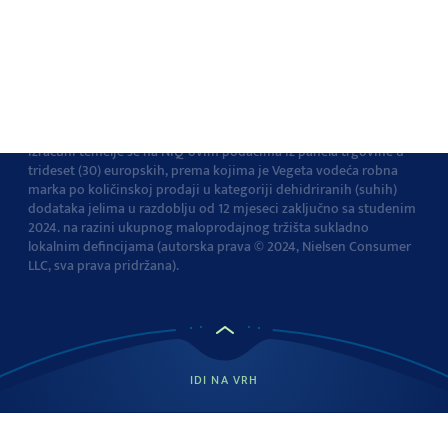
Pravila privatnosti
Pravila o korištenju
kolačića
Izjava o pristupačnosti
Postavke kolačića
Vegeta je br.1 dodatak jelima u Europi
Navedena tvrdnja i
izračuni temelje se na NIQ-ovim podacima iz panela trgovine u
trideset (30) europskih, prema kojima je Vegeta vodeća robna
marka po količinskoj prodaji u kategoriji dehidriranih (suhih)
dodataka jelima u razdoblju od 12 mjeseci zaključno sa studenim
2024. na razini ukupnog maloprodajnog tržišta sukladno
lokalnim defincijama (autorska prava © 2024, Nielsen Consumer
LLC, sva prava pridržana).
IDI NA VRH