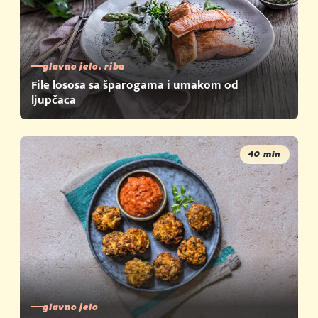
glavno jelo, riba
File lososa sa šparogama i umakom od
ljupčaca
40 min
glavno jelo