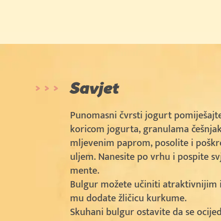
Savjet
Punomasni čvrsti jogurt pomiješajt
koricom jogurta, granulama češnjak
mljevenim paprom, posolite i pošk
uljem. Nanesite po vrhu i pospite sv
mente.
Bulgur možete učiniti atraktivnijim 
mu dodate žličicu kurkume.
Skuhani bulgur ostavite da se ocijed