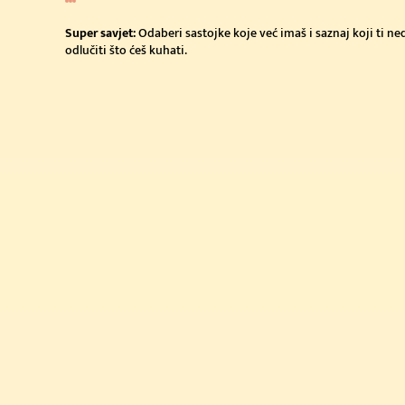
(250g + 50g)
Kupi sada
Super savjet:
Odaberi sastojke koje već imaš i saznaj koji ti n
odlučiti što ćeš kuhati.
Cijena u trgovini: 3.79
(400g)