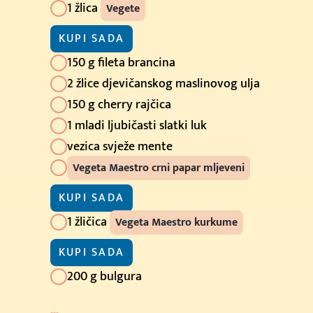
(100g)
(400g)
1 žlica
Vegete
Kupi sada
KUPI SADA
(500g)
150 g fileta brancina
2 žlice djevičanskog maslinovog ulja
Kupi sada
150 g cherry rajčica
(1kg)
1 mladi ljubičasti slatki luk
Kupi sada
vezica svježe mente
(2kg)
Vegeta Maestro crni papar mljeveni
Kupi sada
KUPI SADA
(10kg)
1 žličica
Vegeta Maestro kurkume
Kupi sada
KUPI SADA
Cijena u trgovini: 2.39
(200g)
200 g bulgura
Kupi sada
Cijena u trgovini: 2.19 