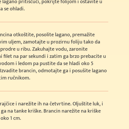
e lagano pritišćući, pokrijte folijom i ostavite u
da se ohladi.
ancina otkoštite, posolite lagano, premažite
im uljem, zamotajte u prozirnu foliju tako da
prodre u ribu. Zakuhajte vodu, zaronite
 filet na par sekundi i zatim ga brzo prebacite u
 vodom i ledom pa pustite da se hladi oko 5
Izvadite brancin, odmotajte ga i posušite lagano
tim ručnikom.
ajčice i narežite ih na četvrtine. Oljuštite luk, i
 ga na tanke kriške. Brancin narežite na kriške
 oko 1 cm.