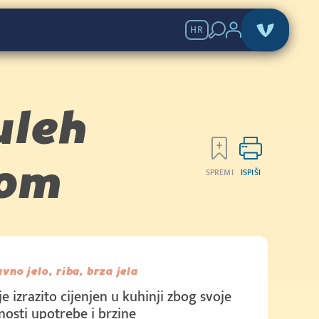
HR
uleh
nom
SPREMI
ISPIŠI
avno jelo, riba, brza jela
je izrazito cijenjen u kuhinji zbog svoje
nosti upotrebe i brzine