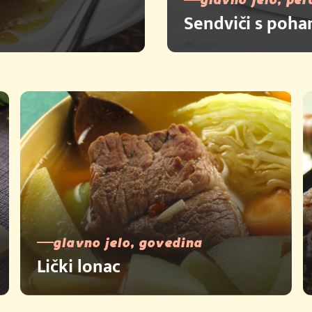
Sendviči s poha
glavno jelo, govedina
Lički lonac