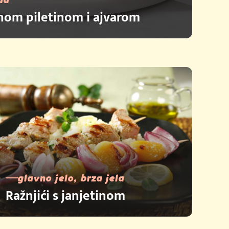
nom piletinom i ajvarom
glavno jelo, brza jela
Ražnjići s janjetinom