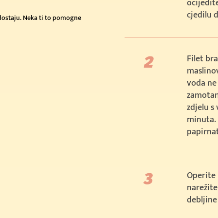
ocijedit
cjedilu 
edostaju. Neka ti to pomogne
 €
Filet br
maslinov
voda ne 
zamotani
zdjelu s
minuta. 
papirna
Operite r
narežite
debljine