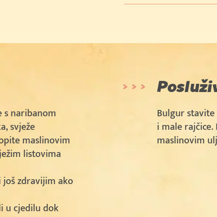
Posluži
e s naribanom
Bulgur stavite
a, svježe
i male rajčice.
ropite maslinovim
maslinovim ulj
ježim listovima
i još zdravijim ako
i u cjedilu dok