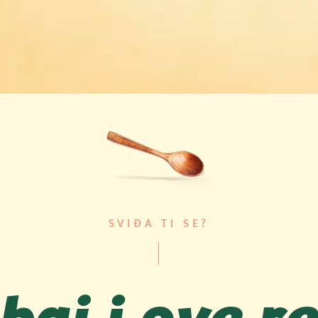
SVIĐA TI SE?
baj i ove r