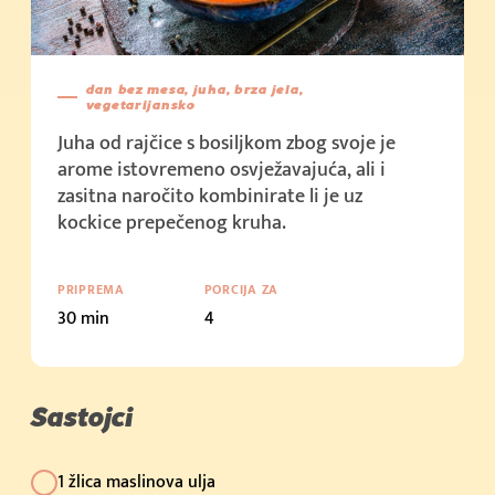
Cijena u trgovini: 2,15 €/kom (100g)
Kupi sada
Cijena u trgovini: 1,5 €/kom (50g)
dan bez mesa, juha, brza jela,
vegetarijansko
Kupi sada
Juha od rajčice s bosiljkom zbog svoje je
Cijena u trgovini: 3,59 € (100g)
arome istovremeno osvježavajuća, ali i
zasitna naročito kombinirate li je uz
kockice prepečenog kruha.
PRIPREMA
PORCIJA ZA
30 min
4
Sastojci
1 žlica maslinova ulja