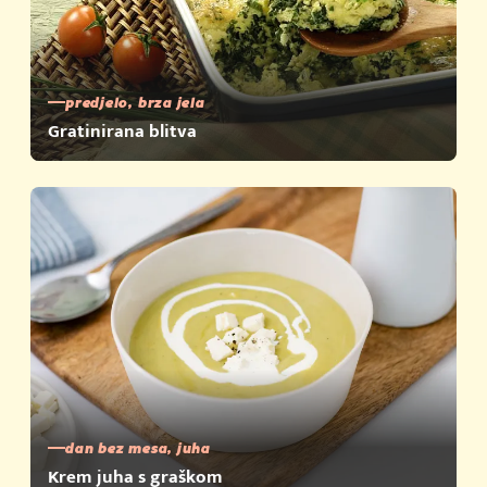
predjelo, brza jela
Gratinirana blitva
dan bez mesa, juha
Krem juha s graškom