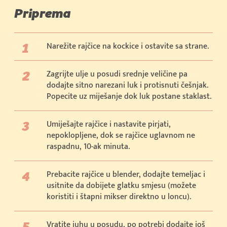
Priprema
Narežite rajčice na kockice i ostavite sa strane.
Zagrijte ulje u posudi srednje veličine pa
dodajte sitno narezani luk i protisnuti češnjak.
Popecite uz miješanje dok luk postane staklast.
Umiješajte rajčice i nastavite pirjati,
nepoklopljene, dok se rajčice uglavnom ne
raspadnu, 10-ak minuta.
Prebacite rajčice u blender, dodajte temeljac i
usitnite da dobijete glatku smjesu (možete
koristiti i štapni mikser direktno u loncu).
Vratite juhu u posudu, po potrebi dodajte još