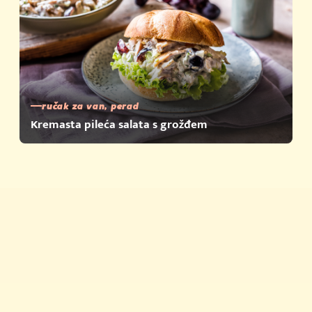
ručak za van, perad
Kremasta pileća salata s grožđem
Brza jela
Savjeti i trikovi