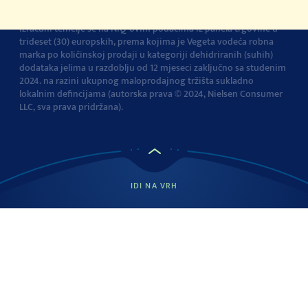
Vegeta je br.1 dodatak jelima u Europi
Navedena tvrdnja i
izračuni temelje se na NIQ-ovim podacima iz panela trgovine u
trideset (30) europskih, prema kojima je Vegeta vodeća robna
marka po količinskoj prodaji u kategoriji dehidriranih (suhih)
dodataka jelima u razdoblju od 12 mjeseci zaključno sa studenim
2024. na razini ukupnog maloprodajnog tržišta sukladno
lokalnim defincijama (autorska prava © 2024, Nielsen Consumer
LLC, sva prava pridržana).
IDI NA VRH