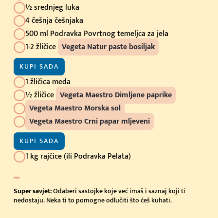
½ srednjeg luka
4 češnja češnjaka
500 ml Podravka Povrtnog temeljca za jela
1-2 žličice
Vegeta Natur paste bosiljak
KUPI SADA
1 žličica meda
½ žličice
Vegeta Maestro Dimljene paprike
Vegeta Maestro Morska sol
Vegeta Maestro Crni papar mljeveni
KUPI SADA
1 kg rajčice (ili Podravka Pelata)
Super savjet:
Odaberi sastojke koje već imaš i saznaj koji ti
nedostaju. Neka ti to pomogne odlučiti što ćeš kuhati.