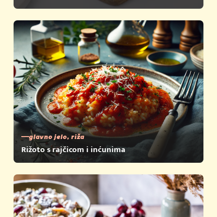
glavno jelo, riža
Rižoto s rajčicom i inćunima