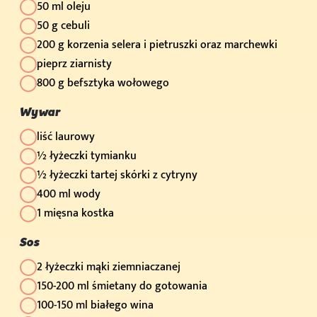
50 ml oleju
50 g cebuli
200 g korzenia selera i pietruszki oraz marchewki
pieprz ziarnisty
800 g befsztyka wołowego
Wywar
liść laurowy
½ łyżeczki tymianku
½ łyżeczki tartej skórki z cytryny
400 ml wody
1 mięsna kostka
Sos
2 łyżeczki mąki ziemniaczanej
150-200 ml śmietany do gotowania
100-150 ml białego wina