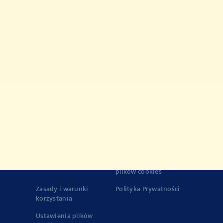
Przepisy
Produkty
Historia marki VEGETA
Jakość
© 2022-2026 Podravka d.d. (Inc) All rights reserved..
Vegeta
is
registered trademark of Podravka d.d. (Inc.).
Kontakt
Impresja
o Firmie
Zasady korzystania z
plików cookies
Zasady i warunki
Polityka Prywatności
korzystania
Ustawienia plików