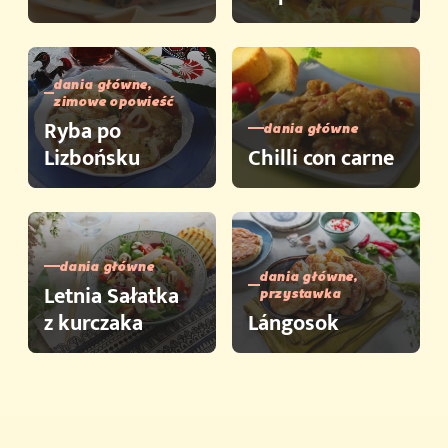
dania główne,
zimowe opowieść
Ryba po
dania główne
Lizbońsku
Chilli con carne
dania główne
dania główne,
Letnia Sałatka
przystawka
z kurczaka
Lángosok