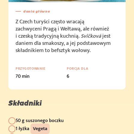
dania główne
Z Czech turyści często wracają
zachwyceni Pragą i Wełtawą, ale również
i czeską tradycyjną kuchnią.
Svîčková
jest
daniem dla smakoszy, a jej podstawowym
składnikiem to befsztyk wołowy.
PRZYGOTOWANIE
PORCJA DLA
70 min
6
Składniki
50 g suszonego boczku
1 łyżka
Vegeta