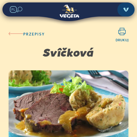
PL
PRZEPISY
DRUKUJ
Svîčková