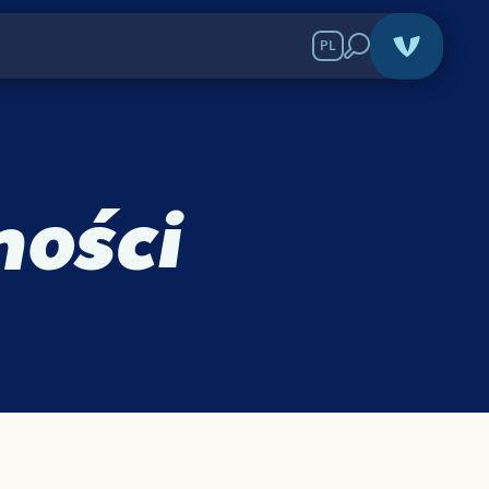
PL
ności