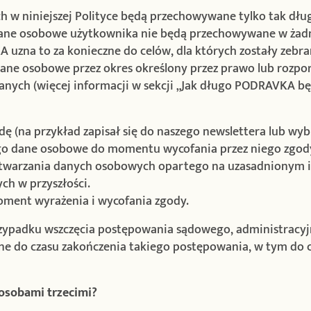
h w niniejszej Polityce będą przechowywane tylko tak dług
Dane osobowe użytkownika nie będą przechowywane w żadn
KA uzna to za konieczne do celów, dla których zostały ze
ane osobowe przez okres określony przez prawo lub rozpo
ych (więcej informacji w sekcji „Jak długo PODRAVKA b
odę (na przykład zapisał się do naszego newslettera lub wy
go dane osobowe do momentu wycofania przez niego zgody.
twarzania danych osobowych opartego na uzasadnionym in
h w przyszłości.
oment wyrażenia i wycofania zgody.
rzypadku wszczęcia postępowania sądowego, administrac
 do czasu zakończenia takiego postępowania, w tym do
osobami trzecimi?