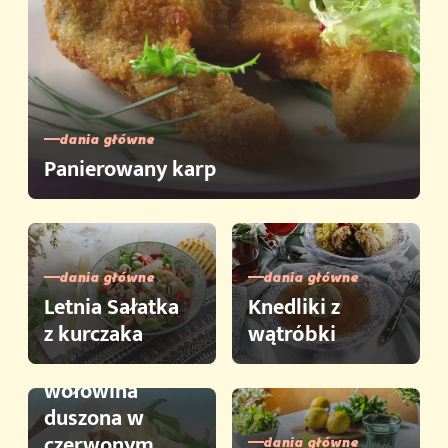
dania główne
Panierowany karp
dania główne
dania główne
Letnia Sałatka
Knedliki z
dania główne,
z kurczaka
wątróbki
wieprzowina
Młoda
wołowina
duszona w
czerwonym
dania główne