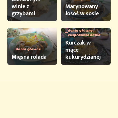
winie z
Marynowany
grzybami
łosoś w sosie
dania główne,
ekspresowe dania
Kurczak w
mące
dania główne
Mięsna rolada
kukurydzianej