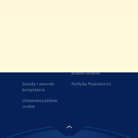
Przepisy
Produkty
Historia marki VEGETA
Jakość
© 2022-2026 Podravka d.d. (Inc) All rights reserved..
Vegeta
is
registered trademark of Podravka d.d. (Inc.).
Kontakt
Impresja
o Firmie
Zasady korzystania z
plików cookies
Zasady i warunki
Polityka Prywatności
korzystania
Ustawienia plików
cookie