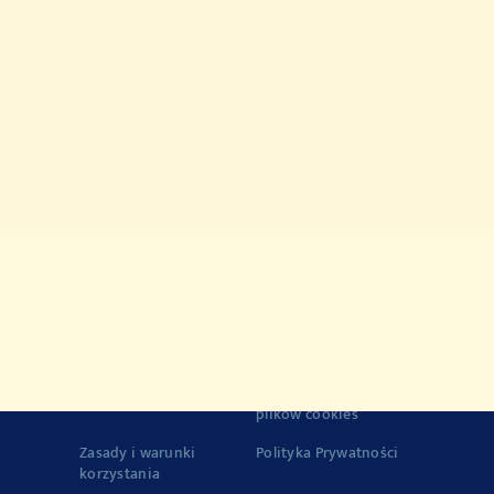
Przepisy
Produkty
Historia marki VEGETA
Jakość
© 2022-2026 Podravka d.d. (Inc) All rights reserved..
Vegeta
is
registered trademark of Podravka d.d. (Inc.).
Kontakt
Impresja
o Firmie
Zasady korzystania z
plików cookies
Zasady i warunki
Polityka Prywatności
korzystania