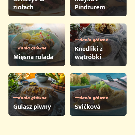
ziołach
Pindżurem
dania główne
Knedliki z
dania główne
Mięsna rolada
wątróbki
dania główne
dania główne
Gulasz piwny
Svîčková