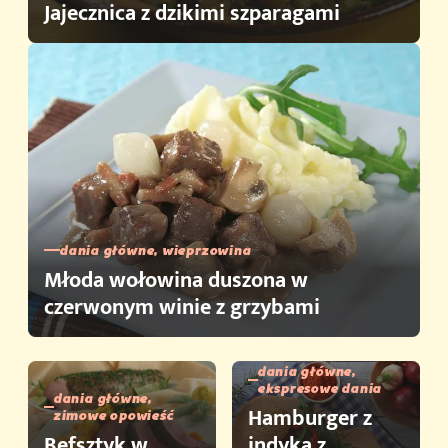
Jajecznica z dzikimi szparagami
dania główne, wieprzowina
Młoda wołowina duszona w
czerwonym winie z grzybami
dania główne,
ekspresowe dania
dania główne,
Hamburger z
zimowe opowieść
Befsztyk w
indyka z