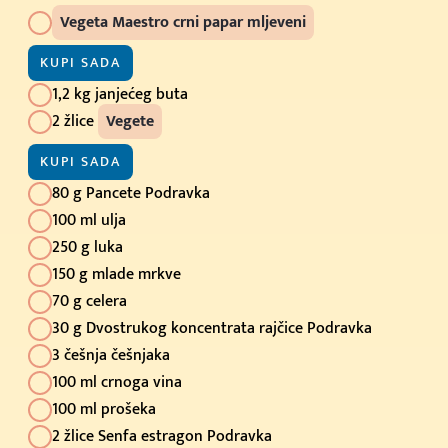
Vegeta Maestro crni papar mljeveni
KUPI SADA
1,2 kg janjećeg buta
2 žlice
Vegete
KUPI SADA
80 g Pancete Podravka
100 ml ulja
250 g luka
150 g mlade mrkve
70 g celera
30 g Dvostrukog koncentrata rajčice Podravka
3 češnja češnjaka
100 ml crnoga vina
100 ml prošeka
2 žlice Senfa estragon Podravka