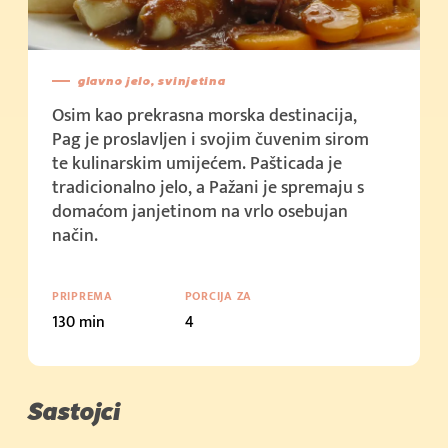
Cijena u trgovini: 2,15 €/kom (100g)
(500g)
Kupi sada
Kupi sada
Cijena u trgovini: 1,5 €/kom (50g)
(1kg)
glavno jelo, svinjetina
Osim kao prekrasna morska destinacija,
Kupi sada
Kupi sada
Pag je proslavljen i svojim čuvenim sirom
Cijena u trgovini: 3,59 € (100g)
(2kg)
te kulinarskim umijećem. Pašticada je
Kupi sada
tradicionalno jelo, a Pažani je spremaju s
(10kg)
domaćom janjetinom na vrlo osebujan
način.
Kupi sada
Cijena u trgovini: 2.39 € (200g)
PRIPREMA
PORCIJA ZA
Kupi sada
130 min
4
Cijena u trgovini: 2.19 € (250g + 50g)
Kupi sada
Cijena u trgovini: 3.79 € (400g)
Sastojci