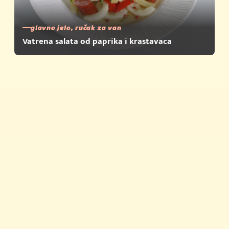
glavno jelo, ručak za van
Vatrena salata od paprika i krastavaca
Brza jela
Savjeti i trikovi
Proizvodi
Povijest Vegete
Vegeta u zapisima
Newsletter