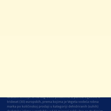
Priča o kvaliteti
Vegeta na TikToku
Gdje kupiti?
© 2022-2026 Podravka d.d. Sva prava pridržana.
Vegeta
je
registrirani žig Podravke d.d.
Kontakt
Impressum
O Podravki
Pravila i uvjeti
korištenja
Pravila privatnosti
Pravila o korištenju
kolačića
Izjava o pristupačnosti
Postavke kolačića
Vegeta je br.1 dodatak jelima u Europi
Navedena tvrdnja i
izračuni temelje se na NIQ-ovim podacima iz panela trgovine u
trideset (30) europskih, prema kojima je Vegeta vodeća robna
marka po količinskoj prodaji u kategoriji dehidriranih (suhih)