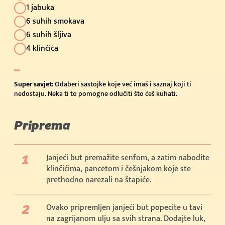
1 jabuka
6 suhih smokava
6 suhih šljiva
4 klinčića
Super savjet:
Odaberi sastojke koje već imaš i saznaj koji ti
nedostaju. Neka ti to pomogne odlučiti što ćeš kuhati.
Priprema
Janjeći but premažite senfom, a zatim nabodite
klinčićima, pancetom i češnjakom koje ste
prethodno narezali na štapiće.
Ovako pripremljen janjeći but popecite u tavi
na zagrijanom ulju sa svih strana. Dodajte luk,