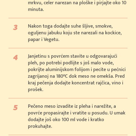
mrkvu, celer narezan na ploške i pirjajte oko 10
minuta.
Nakon toga dodajte suhe šljive, smokve,
oguljenu jabuku koju ste narezali na kockice,
papar i Vegetu.
Janjetinu s povrćem stavite u odgovarajući
pleh, po potrebi podlijte s još malo vode,
pokrijte aluminijskom folijom i pecite u pećnici
zagrijanoj na 180°C dok meso ne omekša. Pred
kraj pečenja dodajte koncentrat rajčica, vino i
prošek.
Pečeno meso izvadite iz pleha i narežite, a
povrće propasirajte i vratite u posudu. U umak
dodajte još oko 100 ml vode i kratko
prokuhajte.