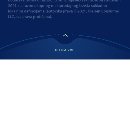
dodataka jelima u razdoblju od 12 mjeseci zaključno sa studenim
2024. na razini ukupnog maloprodajnog tržišta sukladno
lokalnim defincijama (autorska prava © 2024, Nielsen Consumer
LLC, sva prava pridržana).
IDI NA VRH