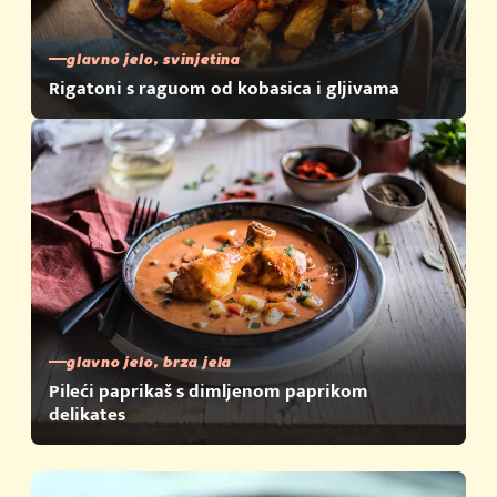
glavno jelo, svinjetina
Rigatoni s raguom od kobasica i gljivama
glavno jelo, brza jela
Pileći paprikaš s dimljenom paprikom
delikates