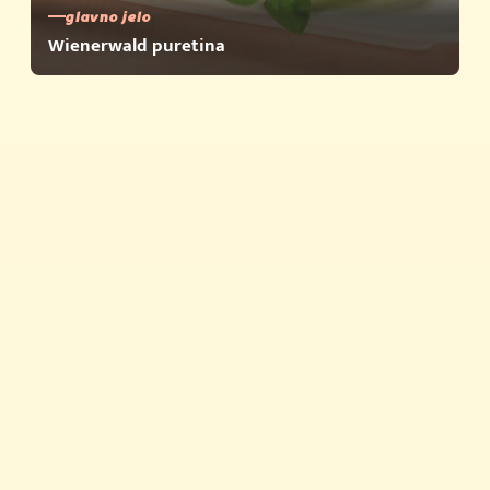
glavno jelo
Wienerwald puretina
Brza jela
Savjeti i trikovi
Proizvodi
Povijest Vegete
Vegeta u zapisima
Newsletter
Priča o kvaliteti
Vegeta na TikToku