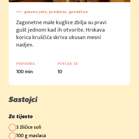
Cijena u trgovini: 2,15 €/kom (100g)
(500g)
glavno jelo, predjelo, govedina
Kupi sada
Kupi sada
Zagonetne male kuglice zbilja su pravi
Cijena u trgovini: 1,5 €/kom (50g)
(1kg)
gušt jednom kad ih otvorite. Hrskava
Kupi sada
Kupi sada
korica kruščića skriva ukusan mesni
Cijena u trgovini: 3,59 € (100g)
(2kg)
nadjev.
Kupi sada
(10kg)
PRIPREMA
PORCIJA ZA
100 min
10
Kupi sada
Cijena u trgovini: 2.39 € (200g)
Kupi sada
Sastojci
Cijena u trgovini: 2.19 € (250g + 50g)
Kupi sada
Za tijesto
Cijena u trgovini: 3.79 € (400g)
3 žličice soli
100 g maslaca