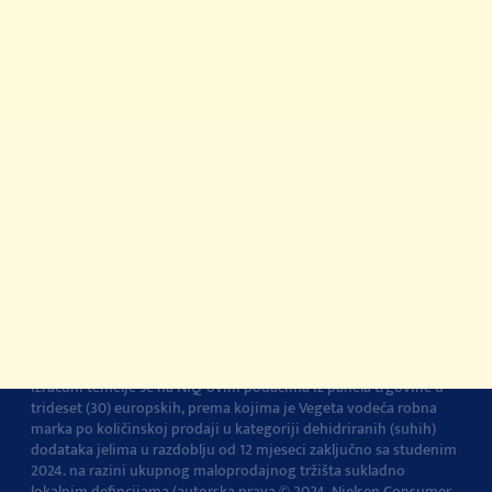
Gdje kupiti?
© 2022-2026 Podravka d.d. Sva prava pridržana.
Vegeta
je
registrirani žig Podravke d.d.
Kontakt
Impressum
O Podravki
Pravila i uvjeti
korištenja
Pravila privatnosti
Pravila o korištenju
kolačića
Izjava o pristupačnosti
Postavke kolačića
Vegeta je br.1 dodatak jelima u Europi
Navedena tvrdnja i
izračuni temelje se na NIQ-ovim podacima iz panela trgovine u
trideset (30) europskih, prema kojima je Vegeta vodeća robna
marka po količinskoj prodaji u kategoriji dehidriranih (suhih)
dodataka jelima u razdoblju od 12 mjeseci zaključno sa studenim
2024. na razini ukupnog maloprodajnog tržišta sukladno
lokalnim defincijama (autorska prava © 2024, Nielsen Consumer