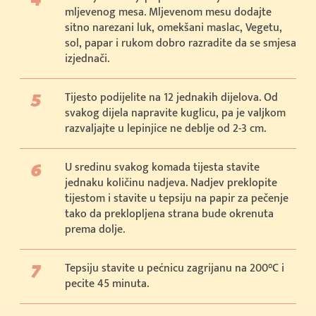
mljevenog mesa. Mljevenom mesu dodajte
sitno narezani luk, omekšani maslac, Vegetu,
sol, papar i rukom dobro razradite da se smjesa
izjednači.
Tijesto podijelite na 12 jednakih dijelova. Od
svakog dijela napravite kuglicu, pa je valjkom
razvaljajte u lepinjice ne deblje od 2-3 cm.
U sredinu svakog komada tijesta stavite
jednaku količinu nadjeva. Nadjev preklopite
tijestom i stavite u tepsiju na papir za pečenje
tako da preklopljena strana bude okrenuta
prema dolje.
Tepsiju stavite u pećnicu zagrijanu na 200°C i
pecite 45 minuta.