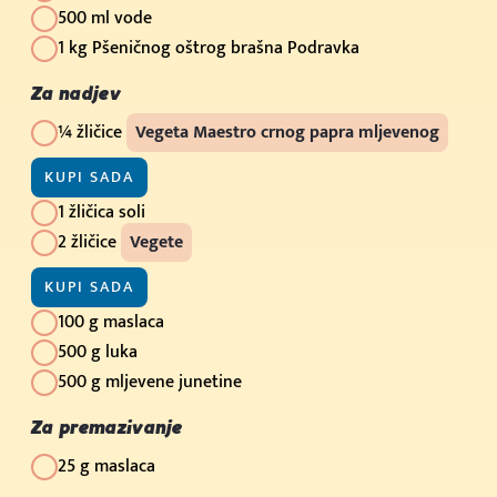
500 ml vode
1 kg Pšeničnog oštrog brašna Podravka
Za nadjev
¼ žličice
Vegeta Maestro crnog papra mljevenog
KUPI SADA
1 žličica soli
2 žličice
Vegete
KUPI SADA
100 g maslaca
500 g luka
500 g mljevene junetine
Za premazivanje
25 g maslaca