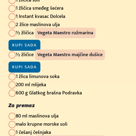
1 žličica soli
1 žličica smeđeg šećera
1 Instant kvasac Dolcela
2 žlice maslinova ulja
½ žličica
Vegeta Maestro ružmarina
KUPI SADA
½ žličice
Vegeta Maestro majčine dušice
KUPI SADA
1 žlica limunova soka
200 ml mlijeka
600 g Glatkog brašna Podravka
Za premaz
80 ml maslinova ulja
malo krupne morske soli
1 češanj češnjaka