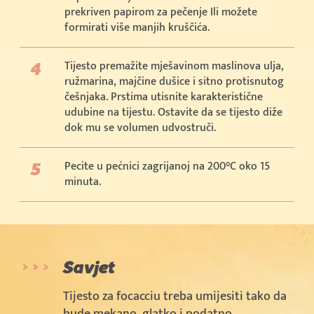
prekriven papirom za pečenje Ili možete
formirati više manjih kruščića.
Tijesto premažite mješavinom maslinova ulja,
ružmarina, majčine dušice i sitno protisnutog
češnjaka. Prstima utisnite karakteristične
udubine na tijestu. Ostavite da se tijesto diže
dok mu se volumen udvostruči.
Pecite u pećnici zagrijanoj na 200°C oko 15
minuta.
Savjet
Tijesto za focacciu treba umijesiti tako da
bude mekano, glatko i podatno.