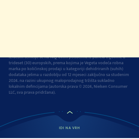
korištenja
Pravila privatnosti
Pravila o korištenju
kolačića
Izjava o pristupačnosti
Postavke kolačića
Vegeta je br.1 dodatak jelima u Europi
Navedena tvrdnja i
izračuni temelje se na NIQ-ovim podacima iz panela trgovine u
trideset (30) europskih, prema kojima je Vegeta vodeća robna
marka po količinskoj prodaji u kategoriji dehidriranih (suhih)
dodataka jelima u razdoblju od 12 mjeseci zaključno sa studenim
2024. na razini ukupnog maloprodajnog tržišta sukladno
lokalnim defincijama (autorska prava © 2024, Nielsen Consumer
LLC, sva prava pridržana).
IDI NA VRH