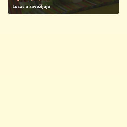
Losos u zavežljaju
Brza jela
Savjeti i trikovi
Proizvodi
Povijest Vegete
Vegeta u zapisima
Newsletter
Priča o kvaliteti
Vegeta na TikToku
Gdje kupiti?