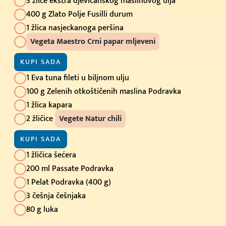
3 žlice ekstra djevičanskog maslinovog ulja
400 g Zlato Polje Fusilli durum
1 žlica nasjeckanoga peršina
Vegeta Maestro Crni papar mljeveni
KUPI SADA
1 Eva tuna fileti u biljnom ulju
100 g Zelenih otkoštičenih maslina Podravka
1 žlica kapara
2 žličice
Vegete Natur chili
KUPI SADA
1 žličica šećera
200 ml Passate Podravka
1 Pelat Podravka (400 g)
3 češnja češnjaka
80 g luka