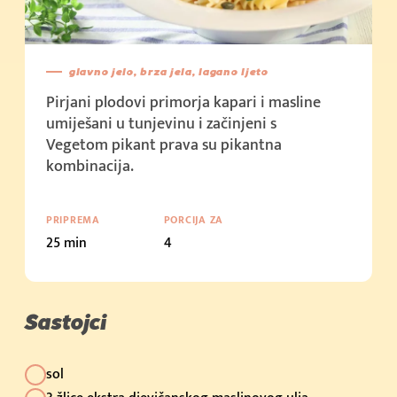
Cijena u trgovini: 2,15 €/kom (100g)
Kupi sada
Cijena u trgovini: 1,5 €/kom (50g)
glavno jelo, brza jela, lagano ljeto
Pirjani plodovi primorja kapari i masline
Kupi sada
umiješani u tunjevinu i začinjeni s
Cijena u trgovini: 3,59 € (100g)
Vegetom pikant prava su pikantna
kombinacija.
PRIPREMA
PORCIJA ZA
25 min
4
Sastojci
sol