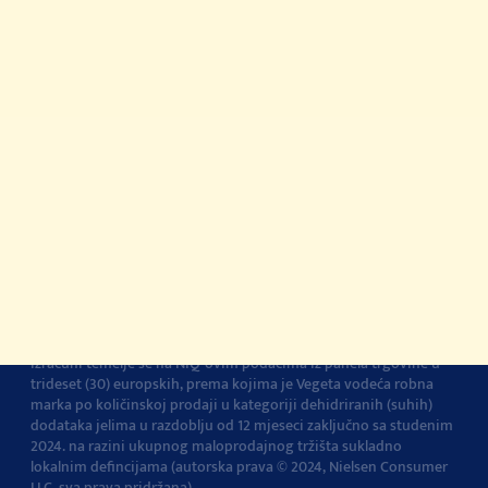
© 2022-2026 Podravka d.d. Sva prava pridržana.
Vegeta
je
registrirani žig Podravke d.d.
Kontakt
Impressum
O Podravki
Pravila i uvjeti
korištenja
Pravila privatnosti
Pravila o korištenju
kolačića
Izjava o pristupačnosti
Postavke kolačića
Vegeta je br.1 dodatak jelima u Europi
Navedena tvrdnja i
izračuni temelje se na NIQ-ovim podacima iz panela trgovine u
trideset (30) europskih, prema kojima je Vegeta vodeća robna
marka po količinskoj prodaji u kategoriji dehidriranih (suhih)
dodataka jelima u razdoblju od 12 mjeseci zaključno sa studenim
2024. na razini ukupnog maloprodajnog tržišta sukladno
lokalnim defincijama (autorska prava © 2024, Nielsen Consumer
LLC, sva prava pridržana).