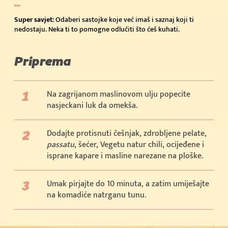
Super savjet:
Odaberi sastojke koje već imaš i saznaj koji ti
nedostaju. Neka ti to pomogne odlučiti što ćeš kuhati.
Priprema
Na zagrijanom maslinovom ulju popecite
nasjeckani luk da omekša.
Dodajte protisnuti češnjak, zdrobljene pelate,
passatu
, šećer, Vegetu natur chili, ocijeđene i
isprane kapare i masline narezane na ploške.
Umak pirjajte do 10 minuta, a zatim umiješajte
na komadiće natrganu tunu.