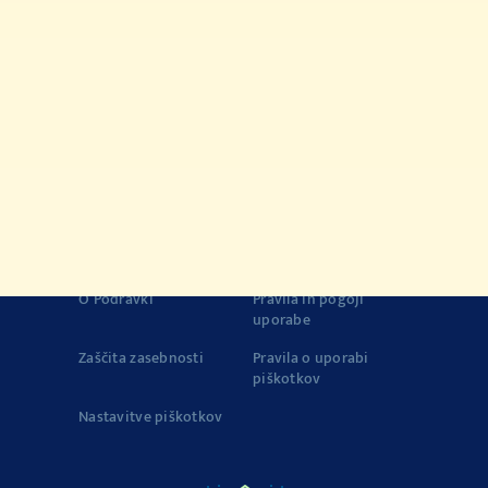
Hitre jedi
Tips&Tricks
Izdelki
Zgodovina Vegete
Vegeta v zapisih
Zgodba o kakovosti
Vegeta na TikToku
© 2022-2026 Podravka d.d.(Inc) All rights reserved.
Podravka
is
registered trademark of Podravka d.d. (Inc.).
Kontakt
Impressum
O Podravki
Pravila in pogoji
uporabe
Zaščita zasebnosti
Pravila o uporabi
piškotkov
Nastavitve piškotkov