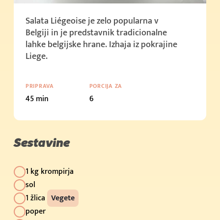
Salata Liégeoise je zelo popularna v
Belgiji in je predstavnik tradicionalne
lahke belgijske hrane. Izhaja iz pokrajine
Liege.
PRIPRAVA
PORCIJA ZA
45 min
6
Sestavine
1 kg krompirja
sol
1 žlica
Vegete
poper