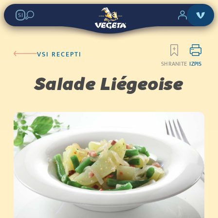
SI
VSI RECEPTI
SHRANITE
IZPIS
Salade Liégeoise