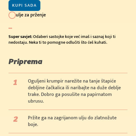
KUPI SADA
ulje za prženje
Super savjet:
Odaberi sastojke koje već imaš i saznaj koji ti
nedostaju. Neka ti to pomogne odlučiti što ćeš kuhati.
Priprema
Oguljeni krumpir narežite na tanje štapiće
debljine čačkalica ili naribajte na duže deblje
trake. Dobro ga posušite na papirnatom
ubrusu.
Pržite ga na zagrijanom ulju do zlatnožute
boje.