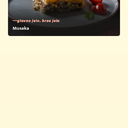
glavno jelo, brza jela
Musaka
Brza jela
Savjeti i trikovi
Proizvodi
Povijest Vegete
Vegeta u zapisima
Newsletter