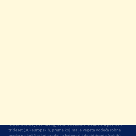
Priča o kvaliteti
Vegeta na TikToku
Gdje kupiti?
© 2022-2026 Podravka d.d. Sva prava pridržana.
Vegeta
je
registrirani žig Podravke d.d.
Kontakt
Impressum
O Podravki
Pravila i uvjeti
korištenja
Pravila privatnosti
Pravila o korištenju
kolačića
Izjava o pristupačnosti
Postavke kolačića
Vegeta je br.1 dodatak jelima u Europi
Navedena tvrdnja i
izračuni temelje se na NIQ-ovim podacima iz panela trgovine u
trideset (30) europskih, prema kojima je Vegeta vodeća robna
marka po količinskoj prodaji u kategoriji dehidriranih (suhih)