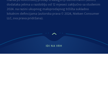
dodataka jelima u razdoblju od 12 mjeseci zaključno sa studenim
2024. na razini ukupnog maloprodajnog tržišta sukladno
lokalnim defincijama (autorska prava © 2024, Nielsen Consumer
LLC, sva prava pridržana).
IDI NA VRH