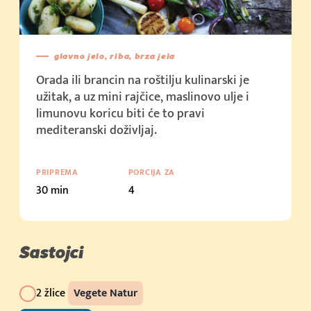
Cijena u trgovini: 2,15 €/kom (100g)
Kupi sada
Cijena u trgovini: 1,5 €/kom (50g)
glavno jelo, riba, brza jela
Orada ili brancin na roštilju kulinarski je
Kupi sada
užitak, a uz mini rajčice, maslinovo ulje i
Cijena u trgovini: 3,59 € (100g)
limunovu koricu biti će to pravi
mediteranski doživljaj.
PRIPREMA
PORCIJA ZA
30 min
4
Sastojci
2 žlice
Vegete Natur