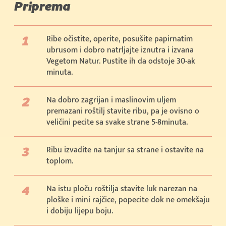
Priprema
Ribe očistite, operite, posušite papirnatim
ubrusom i dobro natrljajte iznutra i izvana
Vegetom Natur. Pustite ih da odstoje 30-ak
minuta.
Na dobro zagrijan i maslinovim uljem
premazani roštilj stavite ribu, pa je ovisno o
veličini pecite sa svake strane 5-8minuta.
Ribu izvadite na tanjur sa strane i ostavite na
toplom.
Na istu ploču roštilja stavite luk narezan na
ploške i mini rajčice, popecite dok ne omekšaju
i dobiju lijepu boju.