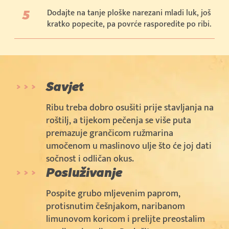
Dodajte na tanje ploške narezani mladi luk, još
kratko popecite, pa povrće rasporedite po ribi.
Savjet
Ribu treba dobro osušiti prije stavljanja na
roštilj, a tijekom pečenja se više puta
premazuje grančicom ružmarina
umočenom u maslinovo ulje što će joj dati
sočnost i odličan okus.
Posluživanje
Pospite grubo mljevenim paprom,
protisnutim češnjakom, naribanom
limunovom koricom i prelijte preostalim