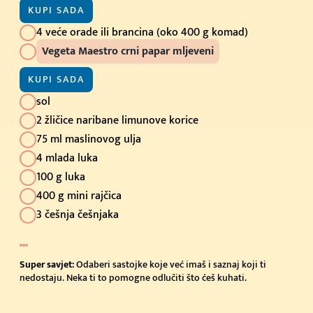
KUPI SADA
4 veće orade ili brancina (oko 400 g komad)
Vegeta Maestro crni papar mljeveni
KUPI SADA
sol
2 žličice naribane limunove korice
75 ml maslinovog ulja
4 mlada luka
100 g luka
400 g mini rajčica
3 češnja češnjaka
Super savjet:
Odaberi sastojke koje već imaš i saznaj koji ti
nedostaju. Neka ti to pomogne odlučiti što ćeš kuhati.