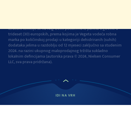
Izjava o pristupačnosti
Postavke kolačića
Vegeta je br.1 dodatak jelima u Europi
Navedena tvrdnja i
izračuni temelje se na NIQ-ovim podacima iz panela trgovine u
trideset (30) europskih, prema kojima je Vegeta vodeća robna
marka po količinskoj prodaji u kategoriji dehidriranih (suhih)
dodataka jelima u razdoblju od 12 mjeseci zaključno sa studenim
2024. na razini ukupnog maloprodajnog tržišta sukladno
lokalnim defincijama (autorska prava © 2024, Nielsen Consumer
LLC, sva prava pridržana).
IDI NA VRH