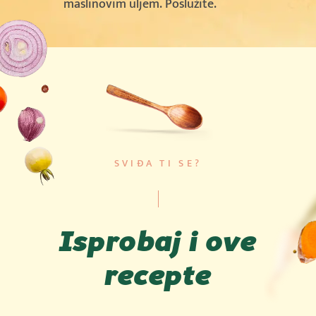
maslinovim uljem. Poslužite.
SVIĐA TI SE?
Isprobaj i ove
recepte