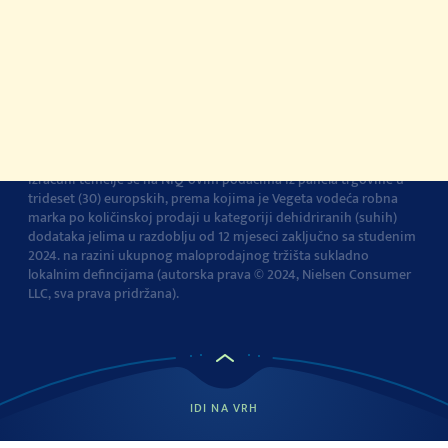
korištenja
Pravila privatnosti
Pravila o korištenju
kolačića
Izjava o pristupačnosti
Postavke kolačića
Vegeta je br.1 dodatak jelima u Europi
Navedena tvrdnja i
izračuni temelje se na NIQ-ovim podacima iz panela trgovine u
trideset (30) europskih, prema kojima je Vegeta vodeća robna
marka po količinskoj prodaji u kategoriji dehidriranih (suhih)
dodataka jelima u razdoblju od 12 mjeseci zaključno sa studenim
2024. na razini ukupnog maloprodajnog tržišta sukladno
lokalnim defincijama (autorska prava © 2024, Nielsen Consumer
LLC, sva prava pridržana).
IDI NA VRH