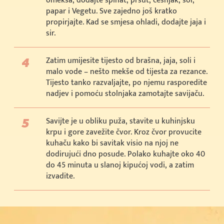
omekša, dodajte špinat, pršut, češnjak, sol,
papar i Vegetu. Sve zajedno još kratko
propirjajte. Kad se smjesa ohladi, dodajte jaja i
sir.
Zatim umijesite tijesto od brašna, jaja, soli i
malo vode – nešto mekše od tijesta za rezance.
Tijesto tanko razvaljajte, po njemu rasporedite
nadjev i pomoću stolnjaka zamotajte savijaču.
Savijte je u obliku puža, stavite u kuhinjsku
krpu i gore zavežite čvor. Kroz čvor provucite
kuhaču kako bi savitak visio na njoj ne
dodirujući dno posude. Polako kuhajte oko 40
do 45 minuta u slanoj kipućoj vodi, a zatim
izvadite.