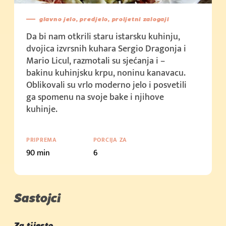
(500g)
Cijena u trgovini: 2,15 €/kom (100g)
glavno jelo, predjelo, proljetni zalogaji
Kupi sada
Kupi sada
Da bi nam otkrili staru istarsku kuhinju,
(1kg)
Cijena u trgovini: 1,5 €/kom (50g)
dvojica izvrsnih kuhara Sergio Dragonja i
Kupi sada
Kupi sada
Mario Licul, razmotali su sjećanja i –
(2kg)
Cijena u trgovini: 3,59 € (100g)
bakinu kuhinjsku krpu, noninu kanavacu.
Oblikovali su vrlo moderno jelo i posvetili
Kupi sada
ga spomenu na svoje bake i njihove
(10kg)
kuhinje.
Kupi sada
Cijena u trgovini: 2.39 € (200g)
PRIPREMA
PORCIJA ZA
90 min
6
Kupi sada
Cijena u trgovini: 2.19 € (250g + 50g)
Kupi sada
Sastojci
Cijena u trgovini: 3.79 € (400g)
Za tijesto