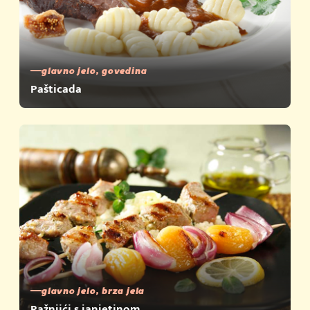
glavno jelo, govedina
Pašticada
glavno jelo, brza jela
Ražnjići s janjetinom