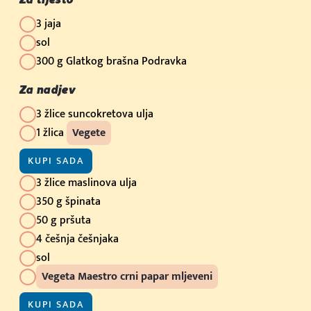
3 jaja
sol
300 g Glatkog brašna Podravka
Za nadjev
3 žlice suncokretova ulja
1 žlica
Vegete
KUPI SADA
3 žlice maslinova ulja
350 g špinata
50 g pršuta
4 češnja češnjaka
sol
Vegeta Maestro crni papar mljeveni
KUPI SADA