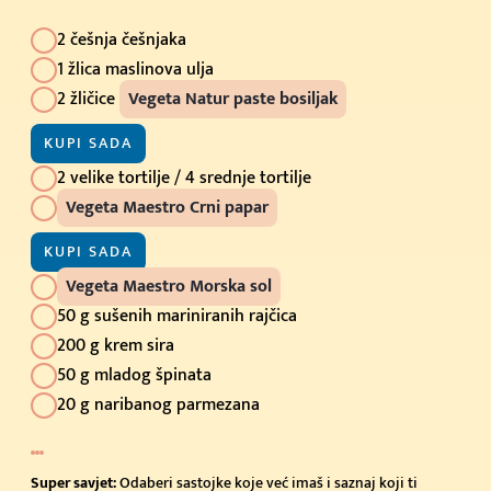
2 češnja češnjaka
1 žlica maslinova ulja
2 žličice
Vegeta Natur paste bosiljak
KUPI SADA
2 velike tortilje / 4 srednje tortilje
Vegeta Maestro Crni papar
KUPI SADA
Vegeta Maestro Morska sol
50 g sušenih mariniranih rajčica
200 g krem sira
50 g mladog špinata
20 g naribanog parmezana
Super savjet:
Odaberi sastojke koje već imaš i saznaj koji ti