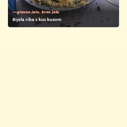
glavno jelo, brza jela
Bijela riba s kus kusom
Brza jela
Savjeti i trikovi
Proizvodi
Povijest Vegete
Vegeta u zapisima
Newsletter
Priča o kvaliteti
Vegeta na TikToku