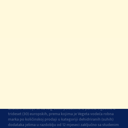
Gdje kupiti?
© 2022-2026 Podravka d.d. Sva prava pridržana.
Vegeta
je
registrirani žig Podravke d.d.
Kontakt
Impressum
O Podravki
Pravila i uvjeti
korištenja
Pravila privatnosti
Pravila o korištenju
kolačića
Izjava o pristupačnosti
Postavke kolačića
Vegeta je br.1 dodatak jelima u Europi
Navedena tvrdnja i
izračuni temelje se na NIQ-ovim podacima iz panela trgovine u
trideset (30) europskih, prema kojima je Vegeta vodeća robna
marka po količinskoj prodaji u kategoriji dehidriranih (suhih)
dodataka jelima u razdoblju od 12 mjeseci zaključno sa studenim