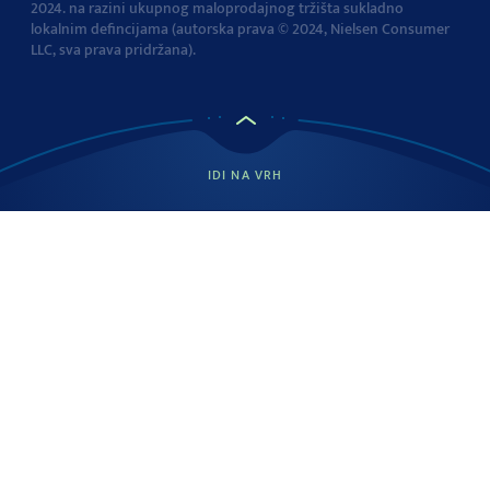
2024. na razini ukupnog maloprodajnog tržišta sukladno
lokalnim defincijama (autorska prava © 2024, Nielsen Consumer
LLC, sva prava pridržana).
IDI NA VRH