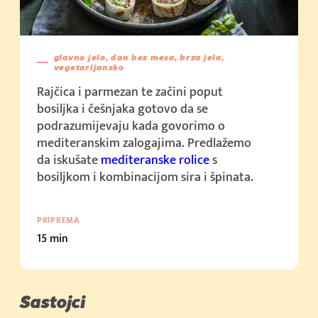
Cijena u trgovini: 2,15 €/kom (100g)
Kupi sada
Cijena u trgovini: 1,5 €/kom (50g)
glavno jelo, dan bez mesa, brza jela,
vegetarijansko
Kupi sada
Rajčica i parmezan te začini poput
Cijena u trgovini: 3,59 € (100g)
bosiljka i češnjaka gotovo da se
podrazumijevaju kada govorimo o
mediteranskim zalogajima. Predlažemo
da iskušate
mediteranske rolice
s
bosiljkom i kombinacijom sira i špinata.
PRIPREMA
15 min
Sastojci