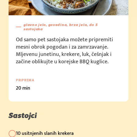
(500g)
Kupi sada
(1kg)
glavno jelo, govedina, brza jela, do 5
sastojaka
Kupi sada
Od samo pet sastojaka možete pripremiti
(2kg)
mesni obrok pogodan i za zamrzavanje.
Mljevenu junetinu, krekere, luk, češnjak i
Kupi sada
začine oblikujte u korejske BBQ kuglice.
(10kg)
Kupi sada
PRIPREMA
Cijena u trgovini: 2.39 € (200g)
20 min
Kupi sada
Cijena u trgovini: 2.19 € (250g + 50g)
Kupi sada
Sastojci
Cijena u trgovini: 3.79 € (400g)
10 usitnjenih slanih krekera