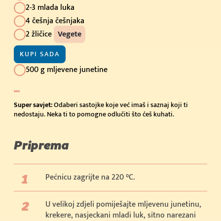
2-3 mlada luka
4 češnja češnjaka
2 žličice
Vegete
KUPI SADA
500 g mljevene junetine
Super savjet:
Odaberi sastojke koje već imaš i saznaj koji ti
nedostaju. Neka ti to pomogne odlučiti što ćeš kuhati.
Priprema
Pećnicu zagrijte na 220 °C.
U velikoj zdjeli pomiješajte mljevenu junetinu,
krekere, nasjeckani mladi luk, sitno narezani