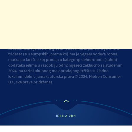
Pravila privatnosti
Pravila o korištenju
kolačića
Izjava o pristupačnosti
Postavke kolačića
Vegeta je br.1 dodatak jelima u Europi
Navedena tvrdnja i
izračuni temelje se na NIQ-ovim podacima iz panela trgovine u
trideset (30) europskih, prema kojima je Vegeta vodeća robna
marka po količinskoj prodaji u kategoriji dehidriranih (suhih)
dodataka jelima u razdoblju od 12 mjeseci zaključno sa studenim
2024. na razini ukupnog maloprodajnog tržišta sukladno
lokalnim defincijama (autorska prava © 2024, Nielsen Consumer
LLC, sva prava pridržana).
IDI NA VRH