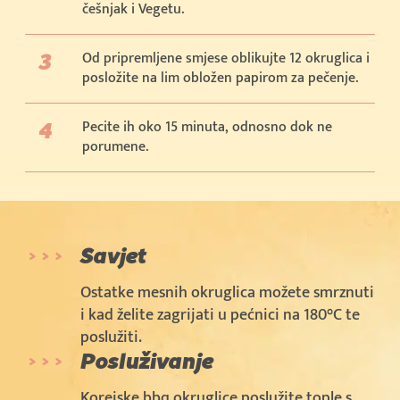
češnjak i Vegetu.
Od pripremljene smjese oblikujte 12 okruglica i
posložite na lim obložen papirom za pečenje.
Pecite ih oko 15 minuta, odnosno dok ne
porumene.
Savjet
Ostatke mesnih okruglica možete smrznuti
i kad želite zagrijati u pećnici na 180°C te
poslužiti.
Posluživanje
Korejske bbq okruglice poslužite tople s