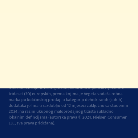
registrirani žig Podravke d.d.
Kontakt
Impressum
O Podravki
Pravila i uvjeti
korištenja
Pravila privatnosti
Pravila o korištenju
kolačića
Izjava o pristupačnosti
Postavke kolačića
Vegeta je br.1 dodatak jelima u Europi
Navedena tvrdnja i
izračuni temelje se na NIQ-ovim podacima iz panela trgovine u
trideset (30) europskih, prema kojima je Vegeta vodeća robna
marka po količinskoj prodaji u kategoriji dehidriranih (suhih)
dodataka jelima u razdoblju od 12 mjeseci zaključno sa studenim
2024. na razini ukupnog maloprodajnog tržišta sukladno
lokalnim defincijama (autorska prava © 2024, Nielsen Consumer
LLC, sva prava pridržana).