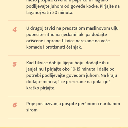
meso pospite crvenom paprikom i lagano
podlijevajte juhom od goveđe kocke. Pirjajte na
laganoj vatri 20 minuta.
U drugoj tavici na preostalom maslinovom ulju
popecite sitno nasjeckani luk, pa dodajte
očišćene i oprane tikvice narezane na veće
komade i protisnuti češnjak.
Kad tikvice dobiju lijepu boju, dodajte ih u
janjetinu i pirjajte oko 10-15 minuta i dalje po
potrebi podlijevajte goveđom juhom. Na kraju
dodajte mini rajčice prerezane na pola i još
kratko pirjajte.
Prije posluživanja pospite peršinom i naribanim
sirom.