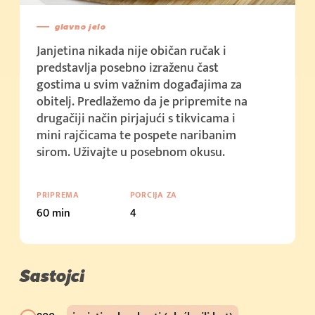
(500g)
(500g)
glavno jelo
Kupi sada
Kupi sada
Janjetina nikada nije običan ručak i
(1kg)
(1kg)
predstavlja posebno izraženu čast
Kupi sada
Kupi sada
gostima u svim važnim događajima za
(2kg)
(2kg)
obitelj. Predlažemo da je pripremite na
drugačiji način pirjajući s tikvicama i
Kupi sada
Kupi sada
mini rajčicama te pospete naribanim
(10kg)
(10kg)
sirom. Uživajte u posebnom okusu.
Kupi sada
Kupi sada
Cijena u trgovini: 2.39 € (200g)
Cijena u trgovini: 2.39 € (200g)
PRIPREMA
PORCIJA ZA
60 min
4
Kupi sada
Kupi sada
Cijena u trgovini: 2.19 € (250g + 50g)
Cijena u trgovini: 2.19 € (250g + 50g)
Kupi sada
Kupi sada
Sastojci
Cijena u trgovini: 3.79 € (400g)
Cijena u trgovini: 3.79 € (400g)