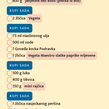
800 g
janjetine bez kosti (plećka ili but)
KUPI SADA
2 žličice
Vegete
KUPI SADA
75 ml maslinovog ulja
500 ml vode
1 Goveđa kocka Podravka
1 žličica
Vegeta Maestro slatke paprike mljevene
KUPI SADA
100 g luka
400 g tikvica
150 g
mini rajčica
KUPI SADA
1 žličica nasjeckanog peršina