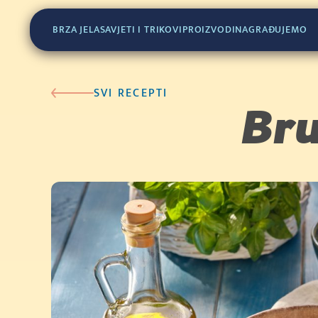
Kupi sada
Cijena u trgovini: 0.79
BRZA JELA
SAVJETI I TRIKOVI
PROIZVODI
NAGRAĐUJEMO
(30g)
SVI RECEPTI
Bru