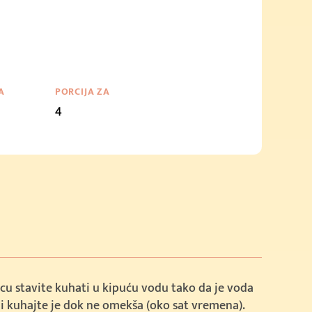
A
PORCIJA ZA
4
u stavite kuhati u kipuću vodu tako da je voda
 i kuhajte je dok ne omekša (oko sat vremena).