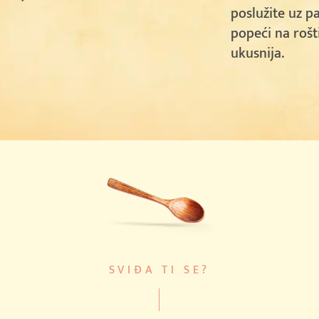
poslužite uz p
popeći na roštil
ukusnija.
SVIĐA TI SE?