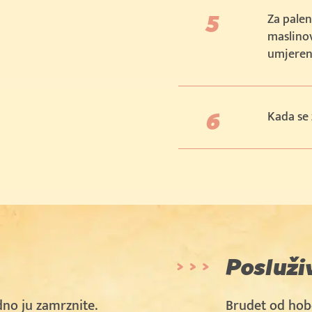
Za palen
maslinov
umjereno
Kada se 
Posluži
dno ju zamrznite.
Brudet od hobo