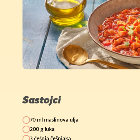
Sastojci
70 ml maslinova ulja
200 g luka
3 češnja češnjaka