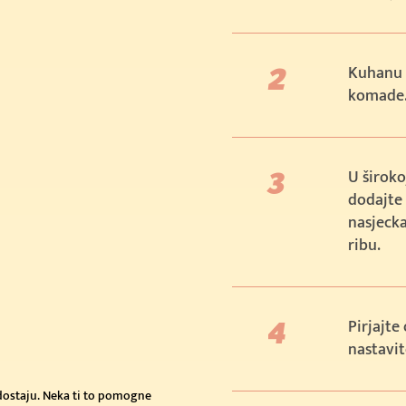
Kuhanu h
komade
U široko
dodajte 
nasjecka
ribu.
Pirjajte
nastavit
edostaju. Neka ti to pomogne