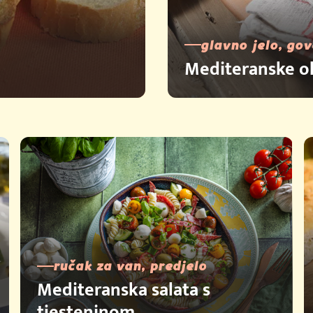
glavno jelo, go
Mediteranske ok
ručak za van, predjelo
Mediteranska salata s
tjesteninom