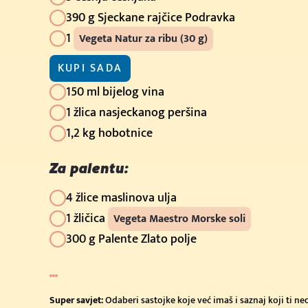
390 g Sjeckane rajčice Podravka
1
Vegeta Natur za ribu (30 g)
KUPI SADA
150 ml bijelog vina
1 žlica nasjeckanog peršina
1,2 kg hobotnice
Za palentu:
4 žlice maslinova ulja
1 žličica
Vegeta Maestro Morske soli
300 g Palente Zlato polje
Super savjet:
Odaberi sastojke koje već imaš i saznaj koji ti n