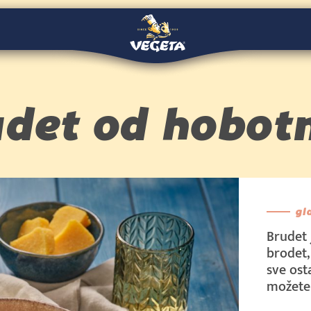
 €
det od hobot
gl
Brudet 
brodet,
sve ost
možete 