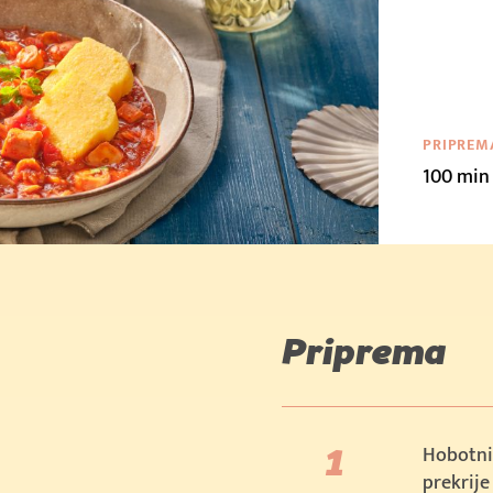
PRIPREM
100 min
Priprema
Hobotnic
prekrije