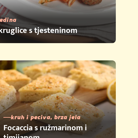
vedina
ruglice s tjesteninom
kruh i peciva, brza jela
Focaccia s ružmarinom i
timijanom