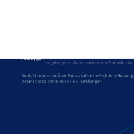
© 2022-2026 Podravka d.d. (Inc) Alle Rechte vor
eingetragenes Warenzeichen von Podravka d.d. (
Kontakt
Impressum
Über Podravka
Cookie-Richtlinie
Nutzung
Datenschutzrichtlinie
Cookie-Einstellungen