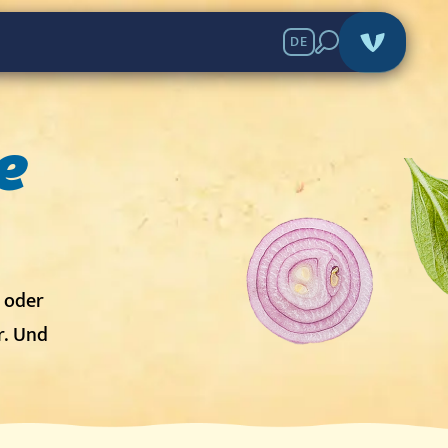
DE
e
- oder
r. Und