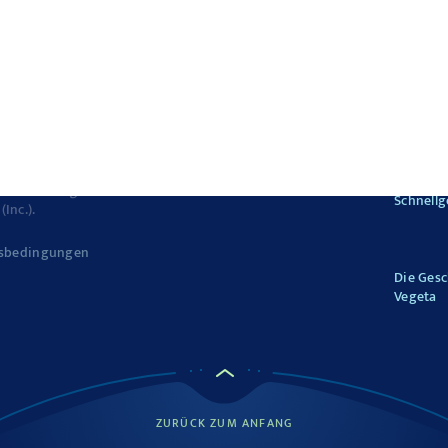
behalten.
Vegeta
ist ein
Schnellg
Inc.).
sbedingungen
Die Gesc
Vegeta
ZURÜCK ZUM ANFANG