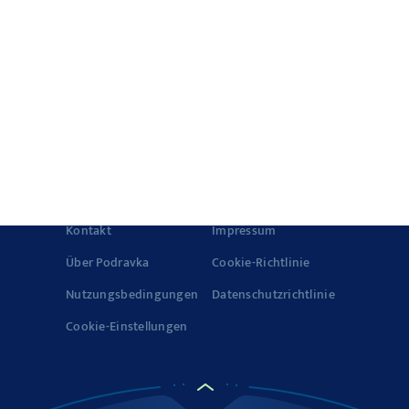
Politik der
Die Geschichte von
Lebensmittelsicherheit
Vegeta
und Qualität
Geschichte über
Qualität
© 2022-2026 Podravka d.d. (Inc) Alle Rechte vorbehalten.
Vegeta
ist ein eingetragenes Warenzeichen von Podravka d.d.
(Inc.).
Kontakt
Impressum
Über Podravka
Cookie-Richtlinie
Nutzungsbedingungen
Datenschutzrichtlinie
Cookie-Einstellungen