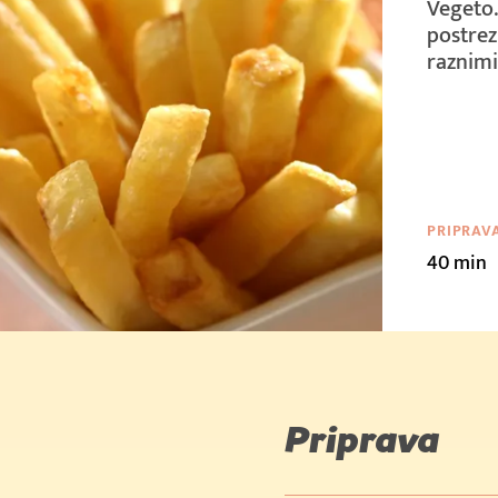
Vegeto.
postrezi
raznim
PRIPRAV
40 min
Priprava