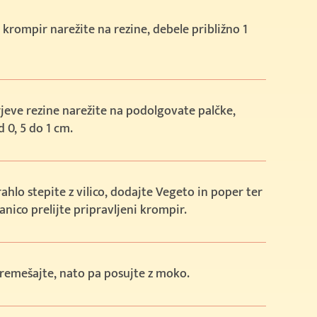
 krompir narežite na rezine, debele približno 1
eve rezine narežite na podolgovate palčke,
d 0, 5 do 1 cm.
rahlo stepite z vilico, dodajte Vegeto in poper ter
anico prelijte pripravljeni krompir.
remešajte, nato pa posujte z moko.