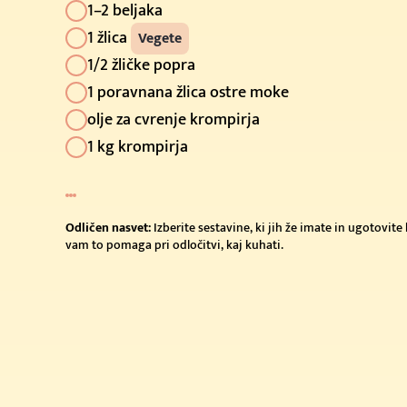
1–2 beljaka
1 žlica
Vegete
1/2 žličke popra
1 poravnana žlica ostre moke
olje za cvrenje krompirja
1 kg krompirja
Odličen nasvet:
Izberite sestavine, ki jih že imate in ugotovit
vam to pomaga pri odločitvi, kaj kuhati.