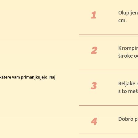
Olupljen
cm.
Krompirj
široke o
e katere vam primanjkujejo. Naj
Beljake 
s to meš
Dobro p