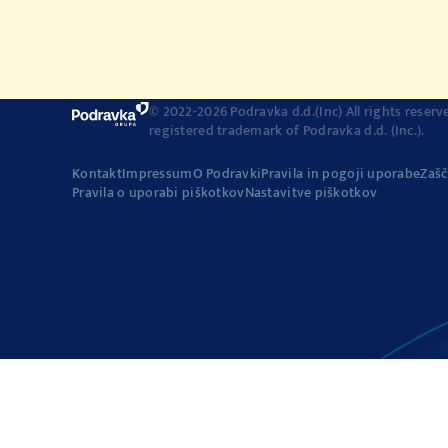
© 2022-2026 Podravka d.d.(Inc) All rights reserv
registered trademark of Podravka d.d. (Inc.).
Kontakt
Impressum
O Podravki
Pravila in pogoji uporabe
Zašč
Pravila o uporabi piškotkov
Nastavitve piškotkov