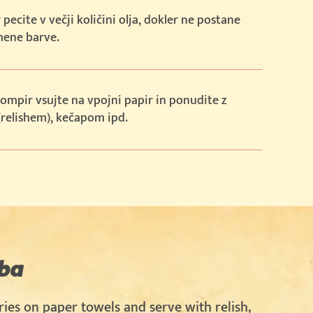
pecite v večji količini olja, dokler ne postane
mene barve.
ompir vsujte na vpojni papir in ponudite z
(relishem), kečapom ipd.
ba
ries on paper towels and serve with relish,