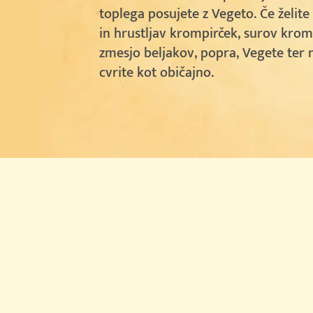
toplega posujete z Vegeto. Če želit
in hrustljav krompirček, surov krom
zmesjo beljakov, popra, Vegete ter
cvrite kot običajno.