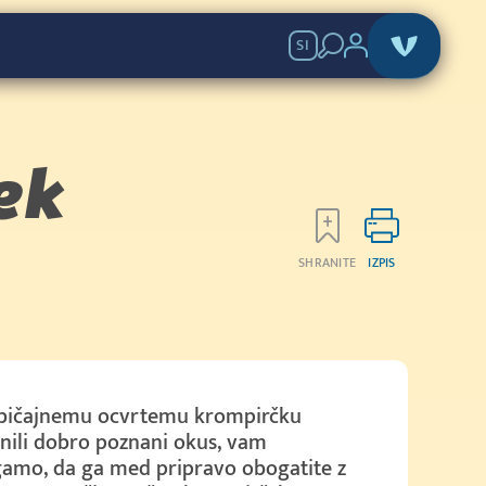
SI
ek
SHRANITE
IZPIS
običajnemu ocvrtemu krompirčku
ili dobro poznani okus, vam
amo, da ga med pripravo obogatite z