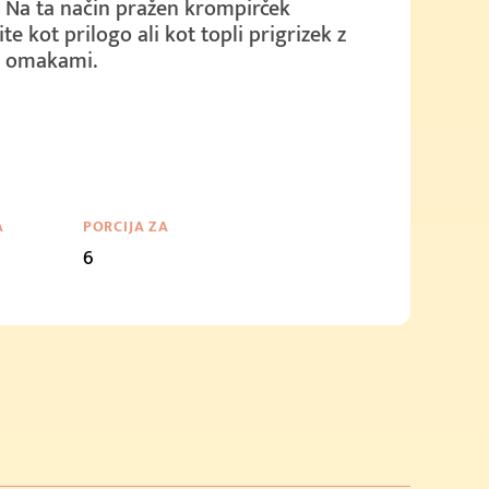
 Na ta način pražen krompirček
te kot prilogo ali kot topli prigrizek z
i omakami.
A
PORCIJA ZA
6