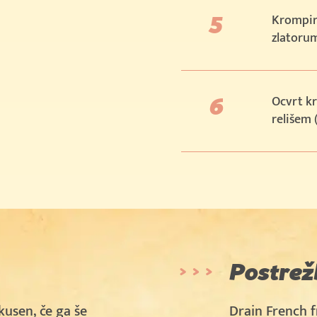
Krompir 
zlatoru
Ocvrt kr
relišem 
Postrež
kusen, če ga še
Drain French f