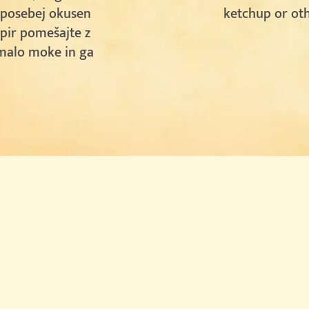
e posebej okusen
ketchup or ot
pir pomešajte z
 malo moke in ga