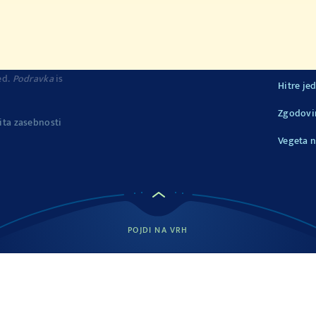
ed.
Podravka
is
Hitre jed
Zgodovi
ita zasebnosti
Vegeta n
POJDI NA VRH