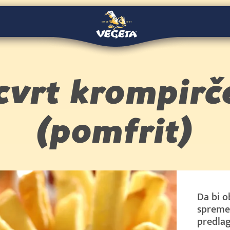
cvrt krompirč
(pomfrit)
Da bi 
spremen
predlag