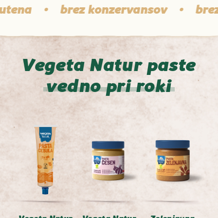
na
•
brez konzervansov
•
brez do
Vegeta Natur paste
vedno pri roki