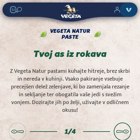
SI
VEGETA NATUR
PASTE
Tvoj as iz rokava
Z Vegeta Natur pastami kuhajte hitreje, brez skrbi
in nereda v kuhinji. Vsako pakiranje vsebuje
precejšen delež zelenjave, ki bo zamenjala rezanje
in sekljanje ter obogatila vaše jedi s svežim
vonjem. Dozirajte jih po želji, uživajte v odličnem
okusu!
1/
4