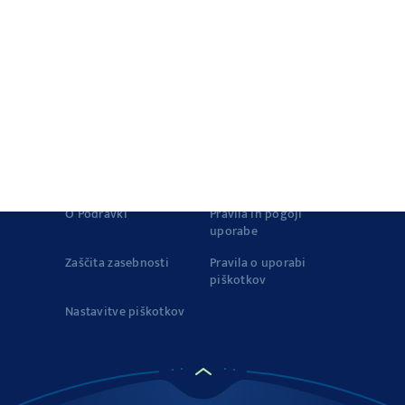
Izdelki
Zgodovina Vegete
Vegeta v zapisih
Zgodba o kakovosti
Vegeta na TikToku
© 2022-2026 Podravka d.d.(Inc) All rights reserved.
Podravka
is
registered trademark of Podravka d.d. (Inc.).
Kontakt
Impressum
O Podravki
Pravila in pogoji
uporabe
Zaščita zasebnosti
Pravila o uporabi
piškotkov
Nastavitve piškotkov