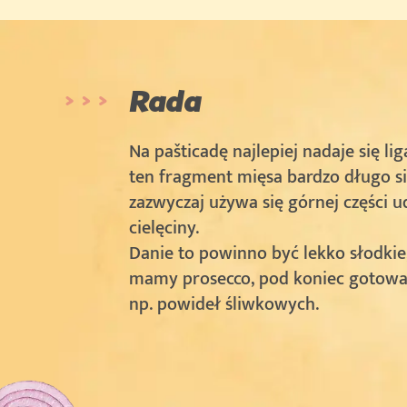
Rada
Na pašticadę najlepiej nadaje się li
ten fragment mięsa bardzo długo si
zazwyczaj używa się górnej części u
cielęciny.
Danie to powinno być lekko słodkie, 
mamy prosecco, pod koniec gotow
np. powideł śliwkowych.