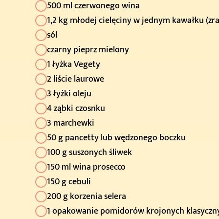
500 ml czerwonego wina
1,2 kg młodej cielęciny w jednym kawałku (zr
sól
czarny pieprz mielony
1 łyżka Vegety
2 liście laurowe
3 łyżki oleju
4 ząbki czosnku
3 marchewki
50 g pancetty lub wędzonego boczku
100 g suszonych śliwek
150 ml wina prosecco
150 g cebuli
200 g korzenia selera
1 opakowanie pomidorów krojonych klasyczn