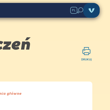
PL
czeń
DRUKUJ
nia główne