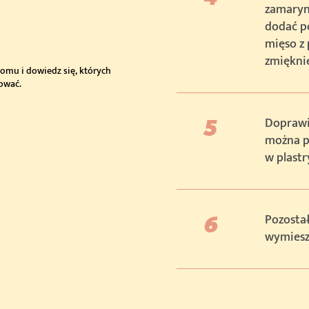
zamaryn
dodać po
mięso z
zmiękni
omu i dowiedz się, których
tować.
Doprawić
można p
w plastr
Pozostał
wymiesza