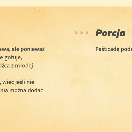
Porcja
gawa, ale ponieważ
Pašticadę po
ę gotuje,
dźca z młodej
więc jeśli nie
ania można dodać