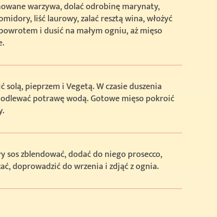
owane warzywa, dolać odrobinę marynaty,
midory, liść laurowy, zalać resztą wina, włożyć
 powrotem i dusić na małym ogniu, aż mięso
e.
 solą, pieprzem i Vegetą. W czasie duszenia
odlewać potrawę wodą. Gotowe mięso pokroić
y.
y sos zblendować, dodać do niego prosecco,
ć, doprowadzić do wrzenia i zdjąć z ognia.