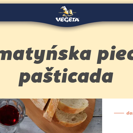
matyńska pie
pašticada
da