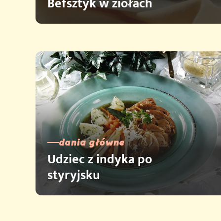
Befsztyk w ziołach
dania główne
Udziec z indyka po
styryjsku