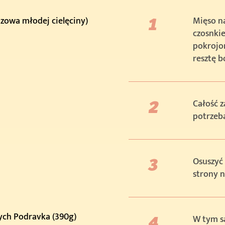
azowa młodej cielęciny)
Mięso na
czosnkie
pokrojon
resztę b
Całość z
potrzeba
Osuszyć
strony n
ych Podravka (390g)
W tym s