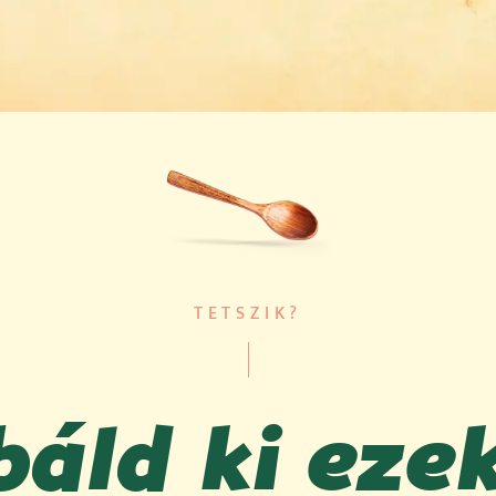
TETSZIK?
áld ki eze