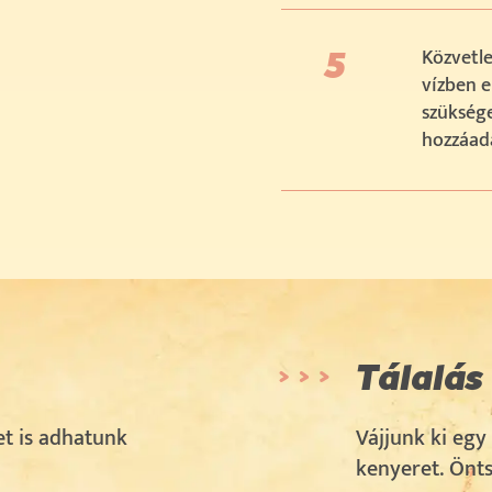
Közvetle
vízben e
szüksége
hozzáad
Tálalás
et is adhatunk
Vájjunk ki egy
kenyeret. Öntsü