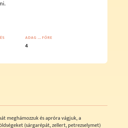
ni.
TÉS
ADAG … FŐRE
4
át meghámozzuk és apróra vágjuk, a
ldségeket (sárgarépát, zellert, petrezselymet)