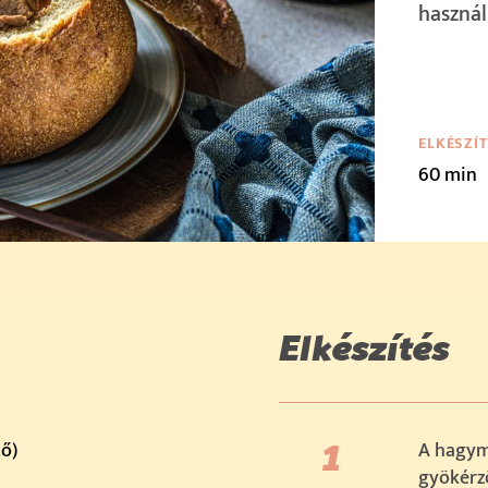
használ
ELKÉSZÍ
60 min
Elkészítés
ő)
A hagym
gyökérzö