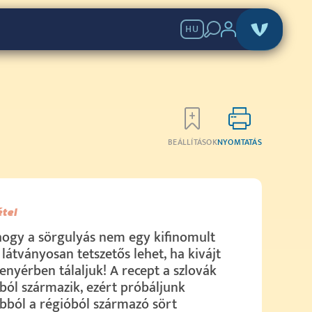
HU
BEÁLLÍTÁSOK
NYOMTATÁS
étel
hogy a sörgulyás nem egy kifinomult
e látványosan tetszetős lehet, ha kivájt
enyérben tálaljuk! A recept a szlovák
ól származik, ezért próbáljunk
ból a régióból származó sört