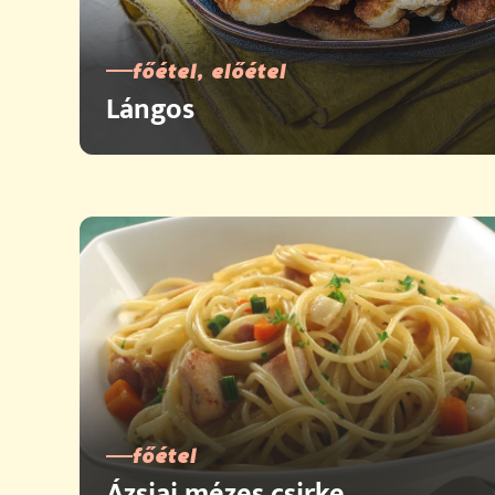
főétel, előétel
Lángos
főétel
Ázsiai mézes csirke