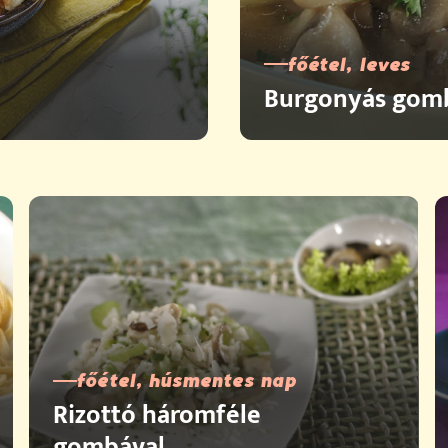
főétel, leves
Burgonyás gom
főétel, húsmentes nap
Rizottó háromféle
gombával