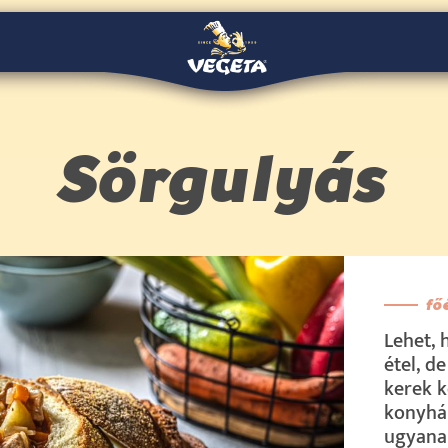
Sörgulyás
fő
Lehet, 
étel, d
kerek k
konyháb
ugyanab