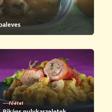
baleves
főétel
Pikáns pulykaszeletek