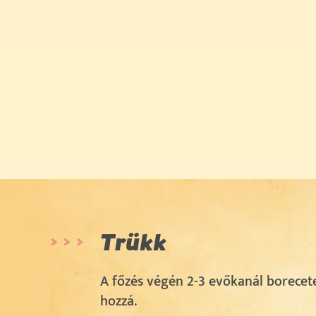
Trükk
A főzés végén 2-3 evőkanál borecet
hozzá.