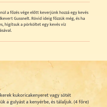
nül a főzés vége előtt keverjünk hozzá egy kevés
lkevert Gussnelt. Rövid ideig főzzük még, és ha
s, hígítsuk a pörköltet egy kevés víz
ásával.
 kerek kukoricakenyeret vagy sötét
k a gulyást a kenyérbe, és tálaljuk. (4 főre)