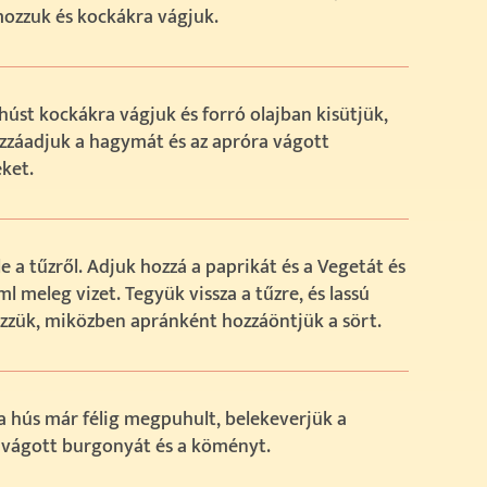
zzuk és kockákra vágjuk.
húst kockákra vágjuk és forró olajban kisütjük,
zzáadjuk a hagymát és az apróra vágott
ket.
e a tűzről. Adjuk hozzá a paprikát és a Vegetát és
ml meleg vizet. Tegyük vissza a tűzre, és lassú
zzük, miközben apránként hozzáöntjük a sört.
 hús már félig megpuhult, belekeverjük a
 vágott burgonyát és a köményt.