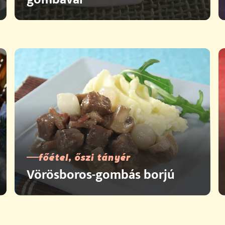
főétel, őszi tányér
Vörösboros-gombás borjú