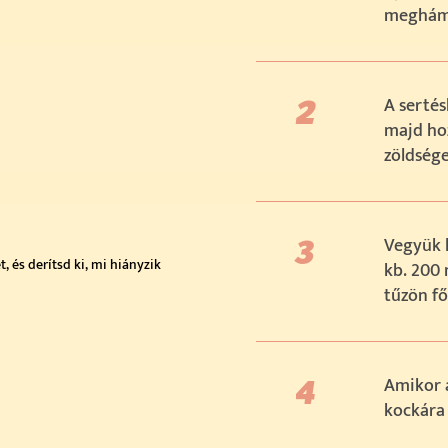
meghámo
A sertés
majd ho
zöldsége
Vegyük l
 és derítsd ki, mi hiányzik
kb. 200 
tűzön fő
Amikor a
kockára