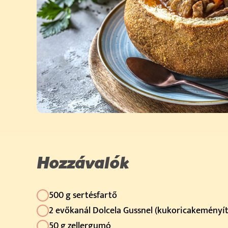
Hozzávalók
500 g sertésfartő
2 evőkanál Dolcela Gussnel (kukoricakeményít
50 g zellergumó