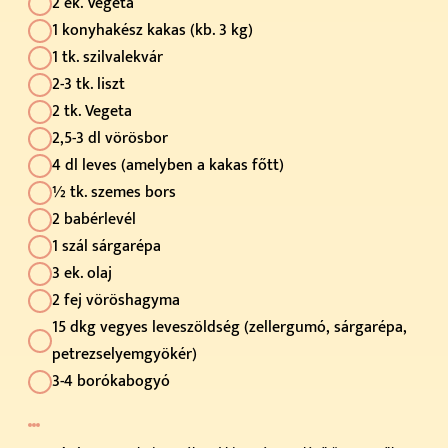
2 ek. Vegeta
1 konyhakész kakas (kb. 3 kg)
1 tk. szilvalekvár
2-3 tk. liszt
2 tk. Vegeta
2,5-3 dl vörösbor
4 dl leves (amelyben a kakas főtt)
½ tk. szemes bors
2 babérlevél
1 szál sárgarépa
3 ek. olaj
2 fej vöröshagyma
15 dkg vegyes leveszöldség (zellergumó, sárgarépa,
petrezselyemgyökér)
3-4 borókabogyó