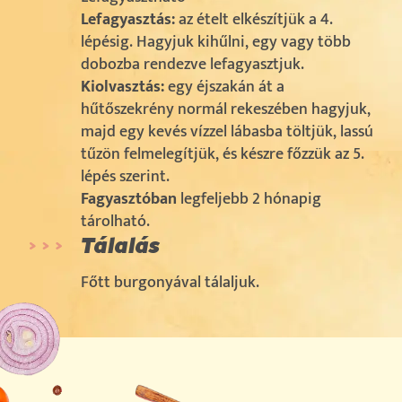
Lefagyasztás:
az ételt elkészítjük a 4.
lépésig. Hagyjuk kihűlni, egy vagy több
dobozba rendezve lefagyasztjuk.
Kiolvasztás:
egy éjszakán át a
hűtőszekrény normál rekeszében hagyjuk,
majd egy kevés vízzel lábasba töltjük, lassú
tűzön felmelegítjük, és készre főzzük az 5.
lépés szerint.
Fagyasztóban
legfeljebb 2 hónapig
tárolható.
Tálalás
Főtt burgonyával tálaljuk.