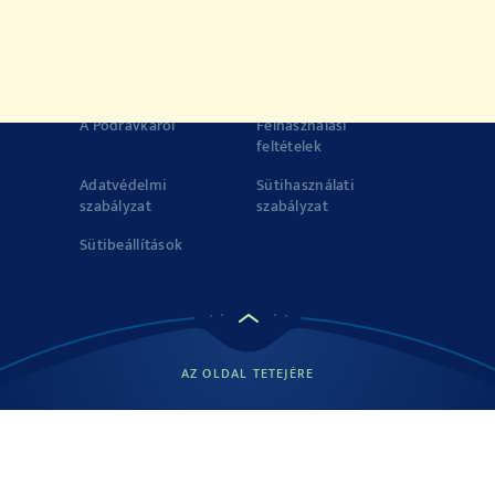
© 2022-2026 Podravka d.d.(Inc) All rights reserved.
Vegeta
is
registered trademark of Podravka d.d..
Kapcsolat
Impresszum
A Podravkáról
Felhasználási
feltételek
Adatvédelmi
Sütihasználati
szabályzat
szabályzat
Sütibeállítások
AZ OLDAL TETEJÉRE