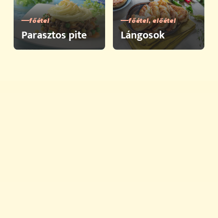
főétel
főétel, előétel
Parasztos pite
Lángosok
Gyors ételek
Termékek
A minőség története
A Vegeta története
Vegeta az Instagramon