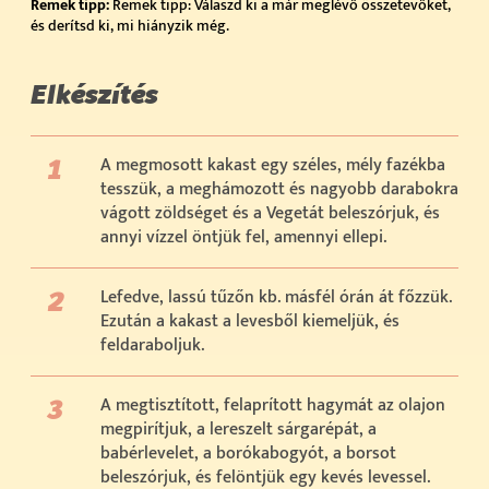
Remek tipp:
Remek tipp: Válaszd ki a már meglévő összetevőket,
és derítsd ki, mi hiányzik még.
Elkészítés
A megmosott kakast egy széles, mély fazékba
tesszük, a meghámozott és nagyobb darabokra
vágott zöldséget és a Vegetát beleszórjuk, és
annyi vízzel öntjük fel, amennyi ellepi.
Lefedve, lassú tűzőn kb. másfél órán át főzzük.
Ezután a kakast a levesből kiemeljük, és
feldaraboljuk.
A megtisztított, felaprított hagymát az olajon
megpirítjuk, a lereszelt sárgarépát, a
babérlevelet, a borókabogyót, a borsot
beleszórjuk, és felöntjük egy kevés levessel.