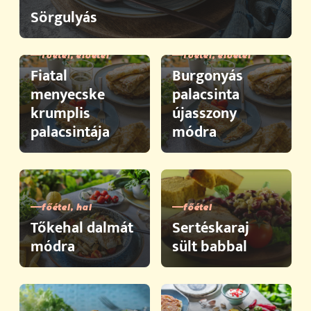
Sörgulyás
főétel, előétel
főétel, előétel
Fiatal
Burgonyás
menyecske
palacsinta
krumplis
újasszony
palacsintája
módra
főétel, hal
főétel
Tőkehal dalmát
Sertéskaraj
módra
sült babbal