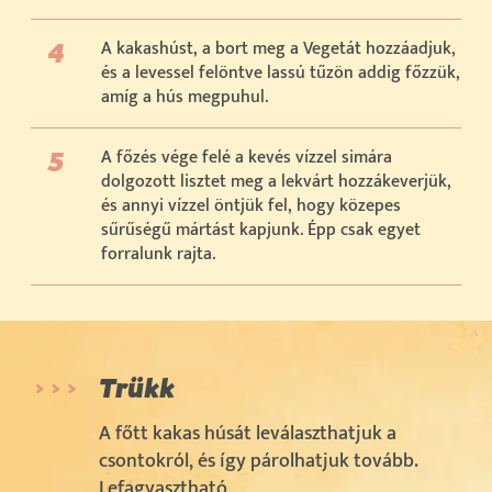
A kakashúst, a bort meg a Vegetát hozzáadjuk,
és a levessel felöntve lassú tűzön addig főzzük,
amíg a hús megpuhul.
A főzés vége felé a kevés vízzel simára
dolgozott lisztet meg a lekvárt hozzákeverjük,
és annyi vízzel öntjük fel, hogy közepes
sűrűségű mártást kapjunk. Épp csak egyet
forralunk rajta.
Trükk
A főtt kakas húsát leválaszthatjuk a
csontokról, és így párolhatjuk tovább.
Lefagyasztható