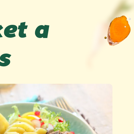
ket a
s