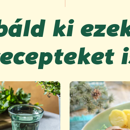
áld ki eze
recepteket i