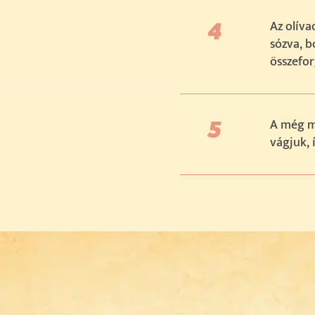
Az olíva
sózva, b
összefor
A még m
vágjuk, 