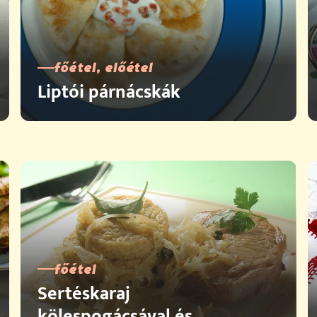
főétel, előétel
Liptói párnácskák
főétel
Sertéskaraj
kölespogácsával és