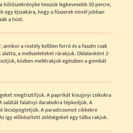
a hűtőszekrénybe tesszük legkevesebb 30 percre,
b egy éjszakára, hogy a fűszerek minél jobban
sák a húst.
, amikor a rostély kellően forró és a faszén csak
k alatta, a mellszeleteket rárakjuk. Oldalanként 2-
 sütjük, közben mellérakjuk egészben a gombát
geket megtisztítjuk. A paprikát kisujjnyi csíkokra
A salátát falatnyi darabokra tépkedjük. A
át lecsöpögtetjük. A paradicsomot cikkekre
Az így előkészített zöldségeket egy tálba rakjuk.