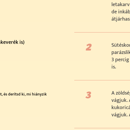
letakarv
de inkáb
átjárhas
akeverék is)
Sütéskor
parázsli
3 percig
is.
A zöldsé
 és derítsd ki, mi hiányzik
vágjuk. 
kukoric
vágjuk. 