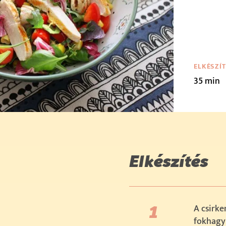
ELKÉSZÍ
35 min
Elkészítés
A csirke
fokhagym