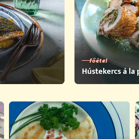
főétel
Hústekercs á la