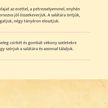
olajat az ecettel, a petrezselyemmel, enyhén
orsozva jól összekeverjük. A salátára öntjük,
gatjuk, négy tányéron elosztjuk.
eleg csirkét és gombát vékony szeletekre
így szórjuk a salátára és azonnal tálaljuk.