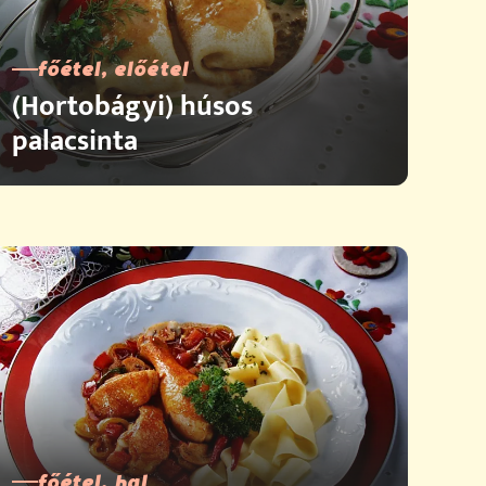
főétel, előétel
(Hortobágyi) húsos
palacsinta
főétel, hal