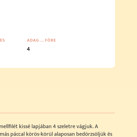
TÉS
ADAG … FŐRE
4
mellfilét kissé lapjában 4 szeletre vágjuk. A
ás páccal körös-körül alaposan bedörzsöljük és