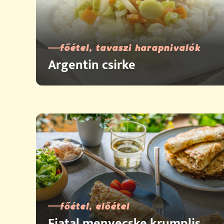
főétel, tavaszi harapnivalók
Argentin csirke
főétel, előétel
Fiatal menyecske krumplis