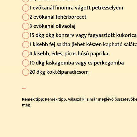
1 evőkanál finomra vágott petrezselyem
2 evőkanál fehérborecet
3 evőkanál olívaolaj
15 dkg dkg konzerv vagy fagyasztott kukorica
1 kisebb fej saláta (lehet készen kapható salát
4 kisebb, édes, piros húsú paprika
10 dkg laskagomba vagy csiperkegomba
20 dkg koktélparadicsom
Remek tipp:
Remek tipp: Válaszd ki a már meglévő összetevőket,
még.