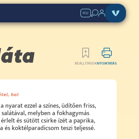
HU
láta
BEÁLLÍTÁSOK
NYOMTATÁS
étel, hal
a nyarat ezzel a színes, üdítően friss,
 salátával, melyben a fokhagymás
érlelt és sütött csirke ízét a paprika,
a és koktélparadicsom teszi teljessé.