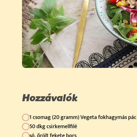
Hozzávalók
1 csomag (20 gramm) Vegeta fokhagymás pác
50 dkg csirkemellfilé
só, őrölt fekete bors