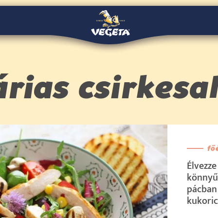
rias csirkesa
fő
Élvezze 
könnyű
pácban 
kukoric