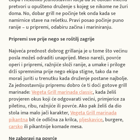
pretvori u opušteno druženje s kojeg se nikome ne žuri
doma. No, dobar grill ne počinje tek onda kada se
namirnice stave na rešetku. Pravi posao počinje puno
ranije – u pripremi, odabiru začina i mariniranju.
Pripremi sve prije nego se roštilj zagrije
Najveća prednost dobrog grillanja je u tome što većinu
posla možeš odraditi unaprijed. Meso nareži, povrće
operi i pripremi, ražnjiće složi ranije, a umake i priloge
drži spremnima prije nego ekipa stigne, tako da ne
moraš juriti u trenutku kada druženje postane najbolje.
Za jednostavniju pripremu dobro će ti doći gotove grill
marinade:
Vegeta Grill marinada classic
, kada želiš
provjeren okus koji će odgovarati većini, primjerice za
piletinu, ribu, ražnjiće ili povrće. Ako pak želiš da dio
stola ima malo jači karakter,
Vegeta Grill marinada
pikantna
bit će odlična za krilca,
pljeskavice
, burgere,
carsko
ili pikantnije komade mesa.
Ne zaboravi na povrće