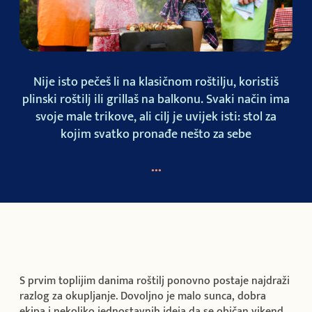
Nije isto pečeš li na klasičnom roštilju, koristiš
plinski roštilj ili grillaš na balkonu. Svaki način ima
svoje male trikove, ali cilj je uvijek isti: stol za
kojim svatko pronađe nešto za sebe
●
●
●
S prvim toplijim danima roštilj ponovno postaje najdraži
razlog za okupljanje. Dovoljno je malo sunca, dobra
ekipa i nekoliko jednostavnih ideja da se običan vikend