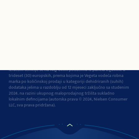
O Podravki
Pravila i uvjeti
korištenja
Pravila privatnosti
Pravila o korištenju
kolačića
Izjava o pristupačnosti
Postavke kolačića
Vegeta je br.1 dodatak jelima u Europi
Navedena tvrdnja i
izračuni temelje se na NIQ-ovim podacima iz panela trgovine u
trideset (30) europskih, prema kojima je Vegeta vodeća robna
marka po količinskoj prodaji u kategoriji dehidriranih (suhih)
dodataka jelima u razdoblju od 12 mjeseci zaključno sa studenim
2024. na razini ukupnog maloprodajnog tržišta sukladno
lokalnim defincijama (autorska prava © 2024, Nielsen Consumer
LLC, sva prava pridržana).