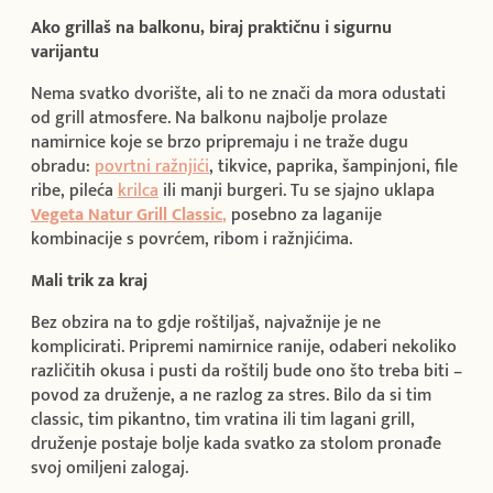
Ako grillaš na balkonu, biraj praktičnu i sigurnu
varijantu
Nema svatko dvorište, ali to ne znači da mora odustati
od grill atmosfere. Na balkonu najbolje prolaze
namirnice koje se brzo pripremaju i ne traže dugu
obradu:
povrtni ražnjići
, tikvice, paprika, šampinjoni, file
ribe, pileća
krilca
ili manji burgeri. Tu se sjajno uklapa
Vegeta Natur Grill Classic
,
posebno za laganije
kombinacije s povrćem, ribom i ražnjićima.
Mali trik za kraj
Bez obzira na to gdje roštiljaš, najvažnije je ne
komplicirati. Pripremi namirnice ranije, odaberi nekoliko
različitih okusa i pusti da roštilj bude ono što treba biti –
povod za druženje, a ne razlog za stres. Bilo da si tim
classic, tim pikantno, tim vratina ili tim lagani grill,
druženje postaje bolje kada svatko za stolom pronađe
svoj omiljeni zalogaj.