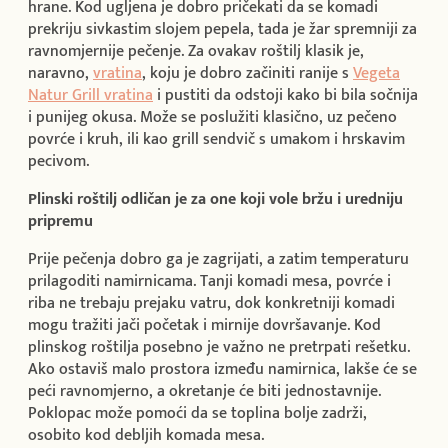
hrane. Kod ugljena je dobro pričekati da se komadi
prekriju sivkastim slojem pepela, tada je žar spremniji za
ravnomjernije pečenje. Za ovakav roštilj klasik je,
naravno,
vratina
, koju je dobro začiniti ranije s
Vegeta
Natur Grill vratina
i pustiti da odstoji kako bi bila sočnija
i punijeg okusa. Može se poslužiti klasično, uz pečeno
povrće i kruh, ili kao grill sendvič s umakom i hrskavim
pecivom.
Plinski roštilj odličan je za one koji vole bržu i uredniju
pripremu
Prije pečenja dobro ga je zagrijati, a zatim temperaturu
prilagoditi namirnicama. Tanji komadi mesa, povrće i
riba ne trebaju prejaku vatru, dok konkretniji komadi
mogu tražiti jači početak i mirnije dovršavanje. Kod
plinskog roštilja posebno je važno ne pretrpati rešetku.
Ako ostaviš malo prostora između namirnica, lakše će se
peći ravnomjerno, a okretanje će biti jednostavnije.
Poklopac može pomoći da se toplina bolje zadrži,
osobito kod debljih komada mesa.