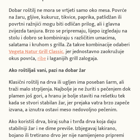
Dobar roštilj ne mora se vrtjeti samo oko mesa. Povrće
na žaru, gljive, kukuruz, tikvice, paprika, patlidžan ili
povrtni ražnjići mogu biti odličan prilog, ali i glavna
zvijezda tanjura. Brzo se pripremaju, lijepo izgledaju na
stolu i dobro se kombiniraju s različitim umacima,
salatama i kruhom s grilla. Za takve kombinacije odaberi
Vegeta Natur Grill Classic
,
jer jednostavno zaokružuje
okus povrća,
ribe
i laganijih grill zalogaja.
Ako roštiljaš vani, pazi na dobar žar
Klasični roštilj na drva ili ugljen ima poseban šarm, ali
traži malo strpljenja. Najbolje je ne žuriti s pečenjem dok
plamen još gori, a hranu je bolje staviti na rešetku tek
kada se stvori stabilan žar, jer prejaka vatra brzo zapeče
izvana, a iznutra ostavi meso nedovoljno pečenim.
Ako koristiš drva, biraj suha i tvrđa drva koja daju
stabilniji žar i ne dime previše. Izbjegavaj lakirano,
bojano ili tretirano drvo jer nije namijenjeno pripremi