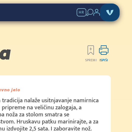
HR
ka
SPREMI
ISPIŠI
avno jelo
 tradicija nalaže usitnjavanje namirnica
 pripreme na veličinu zalogaja, a
a noža za stolom smatra se
tvom. Hruskavu patku marinirajte, a za
u izdvojite 2,5 sata. I zaboravite nož.