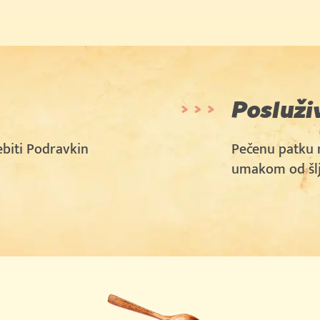
 €
Posluži
biti Podravkin
Pečenu patku n
umakom od šlj