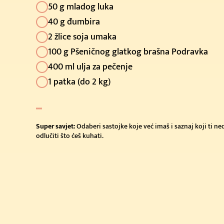
(400g)
50 g mladog luka
40 g đumbira
Kupi sada
2 žlice soja umaka
(500g)
100 g Pšeničnog glatkog brašna Podravka
Kupi sada
400 ml ulja za pečenje
(1kg)
1 patka (do 2 kg)
Kupi sada
(2kg)
Super savjet:
Odaberi sastojke koje već imaš i saznaj koji ti n
Kupi sada
odlučiti što ćeš kuhati.
(10kg)
Kupi sada
Cijena u trgovini: 2.39
(200g)
Kupi sada
Cijena u trgovini: 2.19 