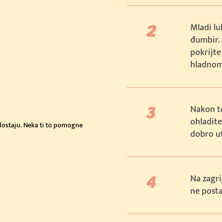
Mladi lu
đumbir.
pokrijte
hladnom
Nakon to
ohladit
edostaju. Neka ti to pomogne
dobro ut
Na zagri
 €
ne posta
€