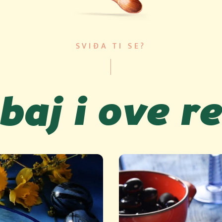
SVIĐA TI SE?
baj i ove r