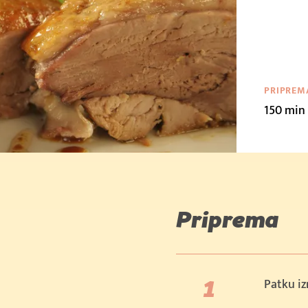
9 €/kom
PRIPREM
150 min
€
 €
Priprema
Patku iz