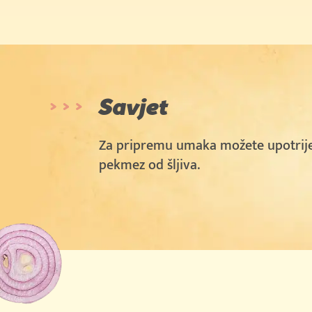
(250g + 50g)
Kupi sada
Cijena u trgovini: 3.79
(400g)
Savjet
Za pripremu umaka možete upotrije
pekmez od šljiva.