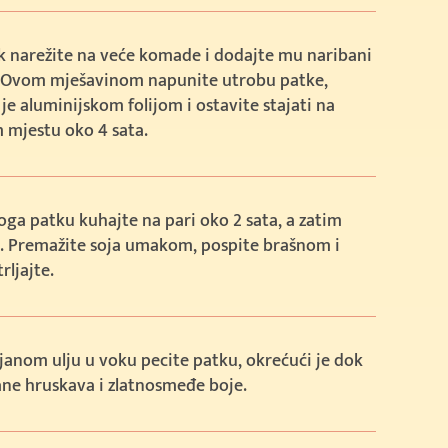
k narežite na veće komade i dodajte mu naribani
 Ovom mješavinom napunite utrobu patke,
 je aluminijskom folijom i ostavite stajati na
 mjestu oko 4 sata.
ga patku kuhajte na pari oko 2 sata, a zatim
e. Premažite soja umakom, pospite brašnom i
rljajte.
janom ulju u voku pecite patku, okrećući je dok
ne hruskava i zlatnosmeđe boje.