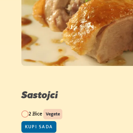
Cijena u trgovini:
3,99 €/kom (500g)
Kupi sada
Cijena u trgovini: 7,6
(1kg)
Kupi sada
Cijena u trgovini: 2,19 
(150g)
Kupi sada
Cijena u trgovini: 4,50
(500g)
Kupi sada
(200g)
Sastojci
Kupi sada
(250g)
2 žlice
Vegete
Kupi sada
KUPI SADA