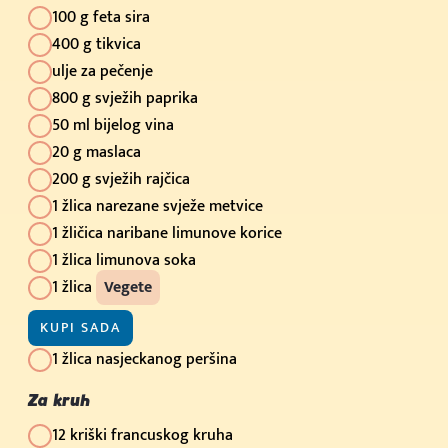
100 g feta sira
400 g tikvica
ulje za pečenje
800 g svježih paprika
50 ml bijelog vina
20 g maslaca
200 g svježih rajčica
1 žlica narezane svježe metvice
1 žličica naribane limunove korice
1 žlica limunova soka
1 žlica
Vegete
KUPI SADA
1 žlica nasjeckanog peršina
Za kruh
12 kriški francuskog kruha