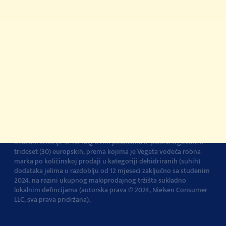
registrirani žig Podravke d.d.
Kontakt
Impressum
O Podravki
Pravila i uvjeti
korištenja
Pravila privatnosti
Pravila o korištenju
kolačića
Izjava o pristupačnosti
Postavke kolačića
Vegeta je br.1 dodatak jelima u Europi
Navedena tvrdnja i
izračuni temelje se na NIQ-ovim podacima iz panela trgovine u
trideset (30) europskih, prema kojima je Vegeta vodeća robna
marka po količinskoj prodaji u kategoriji dehidriranih (suhih)
dodataka jelima u razdoblju od 12 mjeseci zaključno sa studenim
2024. na razini ukupnog maloprodajnog tržišta sukladno
lokalnim defincijama (autorska prava © 2024, Nielsen Consumer
LLC, sva prava pridržana).