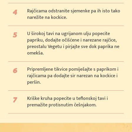
Rajčicama odstranite sjemenke pa ih isto tako
narežite na kockice.
U širokoj tavi na ugrijanom ulju popecite
papriku, dodajte očišćene i narezane rajčice,
preostalu Vegetu i pirjajte sve dok paprika ne
omekša.
Pripremljene tikvice pomiješajte s paprikom i
rajčicama pa dodajte sir narezan na kockice i
peršin.
Kriške kruha popecite u teflonskoj tavi i
premažite protisnutim češnjakom.