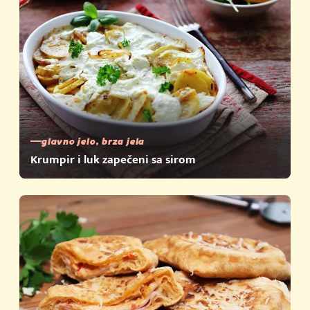
glavno jelo, brza jela
Krumpir i luk zapečeni sa sirom