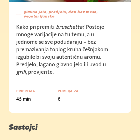
(500g)
glavno jelo, predjelo, dan bez mesa,
Kupi sada
vegetarijansko
(1kg)
Kako pripremiti
bruschette
? Postoje
mnoge varijacije na tu temu, a u
Kupi sada
jednome se sve podudaraju – bez
(2kg)
premazivanja toplog kruha češnjakom
Kupi sada
izgubile bi svoju autentičnu aromu.
(10kg)
Predjelo, lagano glavno jelo ili uvod u
grill
, provjerite.
Kupi sada
Cijena u trgovini: 2.39 € (200g)
PRIPREMA
PORCIJA ZA
Kupi sada
45 min
6
Cijena u trgovini: 2.19 € (250g + 50g)
Kupi sada
Cijena u trgovini: 3.79 € (400g)
Sastojci