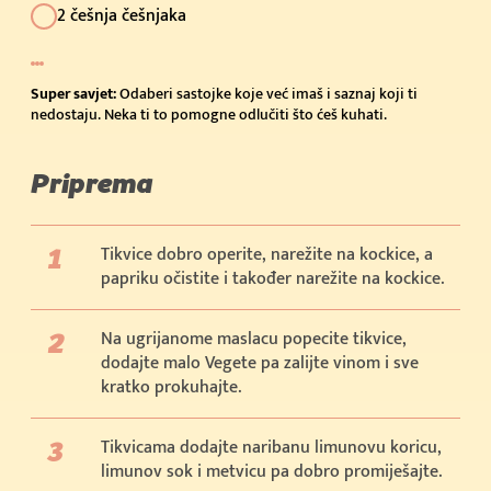
2 češnja češnjaka
Super savjet:
Odaberi sastojke koje već imaš i saznaj koji ti
nedostaju. Neka ti to pomogne odlučiti što ćeš kuhati.
Priprema
Tikvice dobro operite, narežite na kockice, a
papriku očistite i također narežite na kockice.
Na ugrijanome maslacu popecite tikvice,
dodajte malo Vegete pa zalijte vinom i sve
kratko prokuhajte.
Tikvicama dodajte naribanu limunovu koricu,
limunov sok i metvicu pa dobro promiješajte.