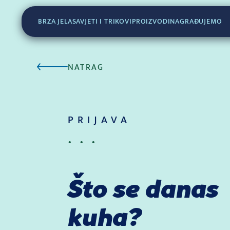
BRZA JELA
SAVJETI I TRIKOVI
PROIZVODI
NAGRAĐUJEMO
NATRAG
PRIJAVA
...
Što se danas
kuha?