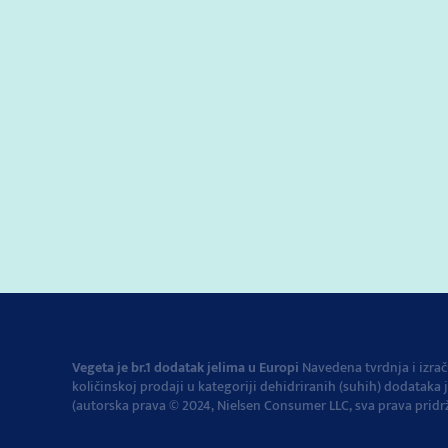
© 2022-2026 Podravka d.d. Sva prava pridržana
žig Podravke d.d.
Kontakt
Impressum
O Podravki
Pravila i uvjeti korištenja
Prav
Pravila o korištenju kolačića
Izjava o pristupačnosti
Postavke
Vegeta je br.1 dodatak jelima u Europi
Navedena tvrdnja i izra
količinskoj prodaji u kategoriji dehidriranih (suhih) dodatak
(autorska prava © 2024, Nielsen Consumer LLC, sva prava pridr