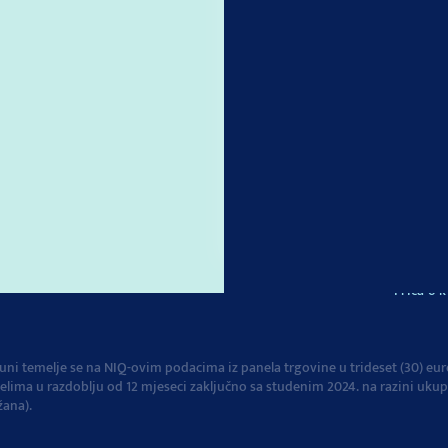
.
Vegeta
je registrirani
Brza jela
Povijest
ila privatnosti
 kolačića
Priča o k
čuni temelje se na NIQ-ovim podacima iz panela trgovine u trideset (30) e
a jelima u razdoblju od 12 mjeseci zaključno sa studenim 2024. na razini u
žana).