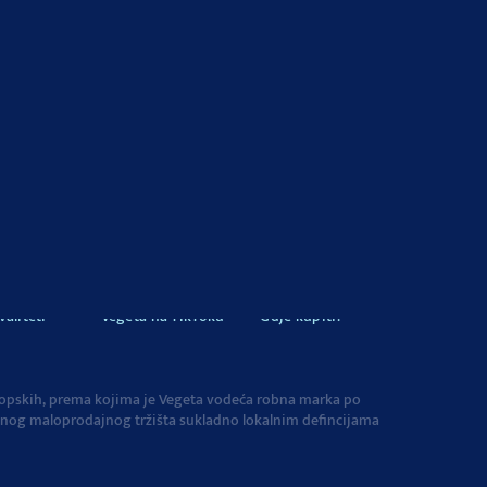
Savjeti i trikovi
Proizvodi
 Vegete
Vegeta u zapisima
Newsletter
valiteti
Vegeta na TikToku
Gdje kupiti?
uropskih, prema kojima je Vegeta vodeća robna marka po
kupnog maloprodajnog tržišta sukladno lokalnim defincijama