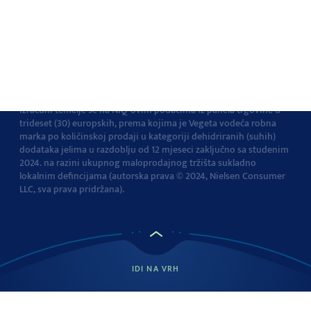
Pravila privatnosti
Pravila o korištenju
kolačića
Izjava o pristupačnosti
Postavke kolačića
Vegeta je br.1 dodatak jelima u Europi
Navedena tvrdnja i
izračuni temelje se na NIQ-ovim podacima iz panela trgovine u
trideset (30) europskih, prema kojima je Vegeta vodeća robna
marka po količinskoj prodaji u kategoriji dehidriranih (suhih)
dodataka jelima u razdoblju od 12 mjeseci zaključno sa studenim
2024. na razini ukupnog maloprodajnog tržišta sukladno
lokalnim defincijama (autorska prava © 2024, Nielsen Consumer
LLC, sva prava pridržana).
IDI NA VRH