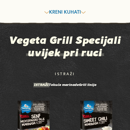
KRENI KUHATI
Vegeta Grill Specijali
uvijek pri ruci
ISTRAŽI
ISTRAŽI
Tekuće marinade
Grill linija