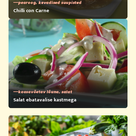
pearoog, kevadised suupisted
Chilli con Carne
kaasavõetav lõuna, salat
Salat ebatavalise kastmega