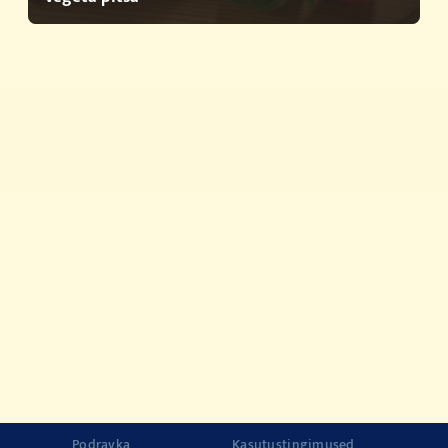
Kiired eined
Tooted
Lugu kvaliteedist
© 2022-2026 Podravka d.d. (Inc) Kõik õigused kaitstud.
Vegeta
Podravka d.d. (Inc.) registreeritud kaubamärk.
Kontakt
Impressum
Podravka
Kasutustingimused