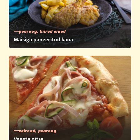
pearoog, kiired eined
Maisiga paneeritud kana
eelroad, pearoog
Vegeta pitsa