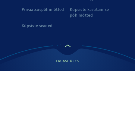
Privaatsuspõhimõtted
Küpsiste kasutamise
põhimõtted
Küpsiste seaded
TAGASI ÜLES