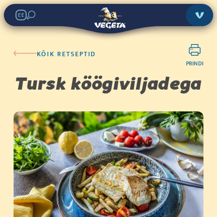
EE
KÕIK RETSEPTID
PRINDI
Tursk köögiviljadega