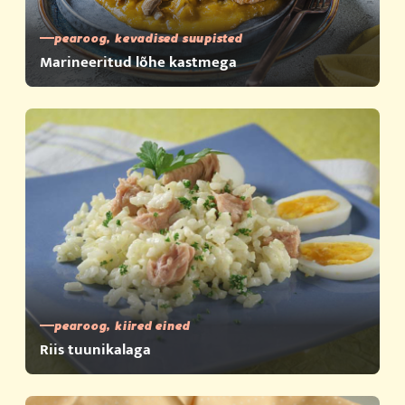
pearoog, kevadised suupisted
Marineeritud lõhe kastmega
pearoog, kiired eined
Riis tuunikalaga