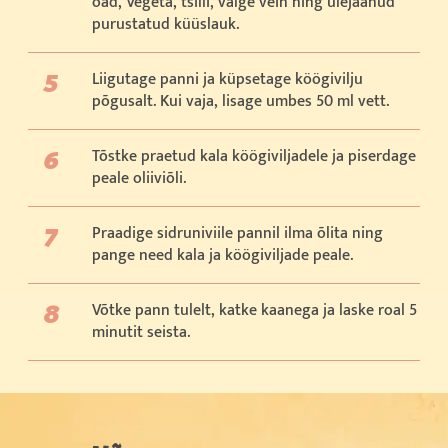
oad, Vegeta, tšilli, valge vein ning ülejäänud
purustatud küüslauk.
Liigutage panni ja küpsetage köögivilju
põgusalt. Kui vaja, lisage umbes 50 ml vett.
Tõstke praetud kala köögiviljadele ja piserdage
peale oliiviõli.
Praadige sidruniviile pannil ilma õlita ning
pange need kala ja köögiviljade peale.
Võtke pann tulelt, katke kaanega ja laske roal 5
minutit seista.