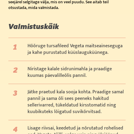
seejärel selgitage välja, mis on veel puudu. See aitab teil
otsustada, mida valmistada.
Valmistuskäik
Hõõruge tursafileed Vegeta maitseaineseguga
ja kahe purustatud küüslauguküünega.
Niristage kalale sidrunimahla ja praadige
kuumas päevalilleõlis pannil.
Jätke praetud kala sooja kohta. Praadige samal
pannil ja sama õli sees peeneks hakitud
sellerivarred, tükeldatud kirsstomatid ning
kuubikuteks lõigatud suvikõrvitsad.
Lisage riivsai, keedetud ja nõrutatud rohelised