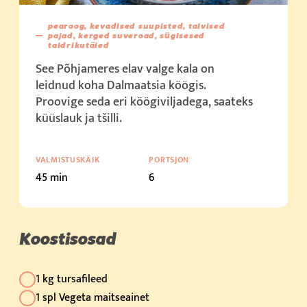
pearoog, kevadised suupisted, talvised
pajad, kerged suveroad, sügisesed
taldrikutäied
See Põhjameres elav valge kala on
leidnud koha Dalmaatsia köögis.
Proovige seda eri köögiviljadega, saateks
küüslauk ja tšilli.
VALMISTUSKÄIK
PORTSJON
45 min
6
Koostisosad
1 kg tursafileed
1 spl Vegeta maitseainet