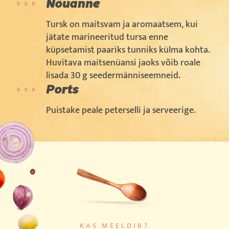
Nõuanne
Tursk on maitsvam ja aromaatsem, kui
jätate marineeritud tursa enne
küpsetamist paariks tunniks külma kohta.
Huvitava maitsenüansi jaoks võib roale
lisada 30 g seedermänniseemneid.
Ports
Puistake peale peterselli ja serveerige.
KAS MEELDIB?