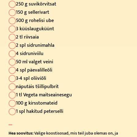
250 g suvikõrvitsat
150 g sellerivart
500 g rohelisi ube
3 küüslauguküünt
2 tl riivsaia
2 spl sidrunimahla
4 sidruniviilu
50 ml valget veini
4 spl päevalilleõli
3-4 spl oliiviõli
näputäis tšillipulbrit
1 tl Vegeta maitseainesegu
100 g kirsstomateid
1 spl hakitud peterselli
Hea soovitus:
Valige koostisosad, mis teil juba olemas on, ja