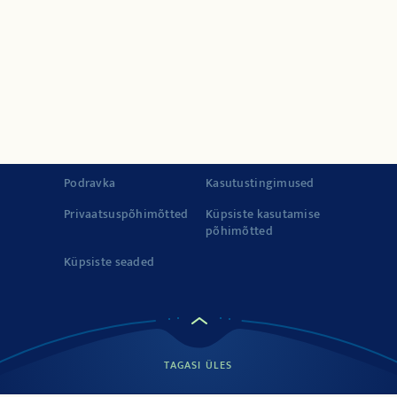
Kiired eined
Tooted
Lugu kvaliteedist
© 2022-2026 Podravka d.d. (Inc) Kõik õigused kaitstud.
Vegeta
Podravka d.d. (Inc.) registreeritud kaubamärk.
Kontakt
Impressum
Podravka
Kasutustingimused
Privaatsuspõhimõtted
Küpsiste kasutamise
põhimõtted
Küpsiste seaded
TAGASI ÜLES