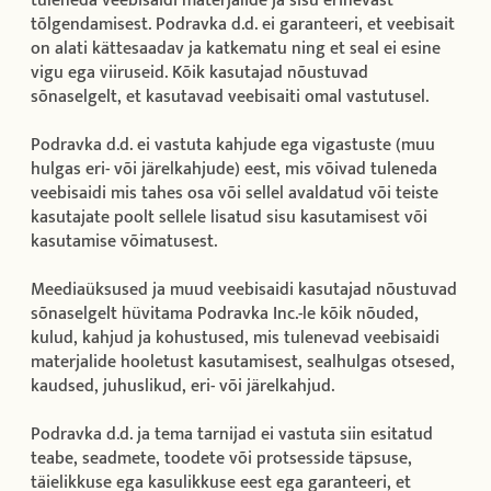
tuleneda veebisaidi materjalide ja sisu erinevast
tõlgendamisest. Podravka d.d. ei garanteeri, et veebisait
on alati kättesaadav ja katkematu ning et seal ei esine
vigu ega viiruseid. Kõik kasutajad nõustuvad
sõnaselgelt, et kasutavad veebisaiti omal vastutusel.
Podravka d.d. ei vastuta kahjude ega vigastuste (muu
hulgas eri- või järelkahjude) eest, mis võivad tuleneda
veebisaidi mis tahes osa või sellel avaldatud või teiste
kasutajate poolt sellele lisatud sisu kasutamisest või
kasutamise võimatusest.
Meediaüksused ja muud veebisaidi kasutajad nõustuvad
sõnaselgelt hüvitama Podravka Inc.-le kõik nõuded,
kulud, kahjud ja kohustused, mis tulenevad veebisaidi
materjalide hooletust kasutamisest, sealhulgas otsesed,
kaudsed, juhuslikud, eri- või järelkahjud.
Podravka d.d. ja tema tarnijad ei vastuta siin esitatud
teabe, seadmete, toodete või protsesside täpsuse,
täielikkuse ega kasulikkuse eest ega garanteeri, et