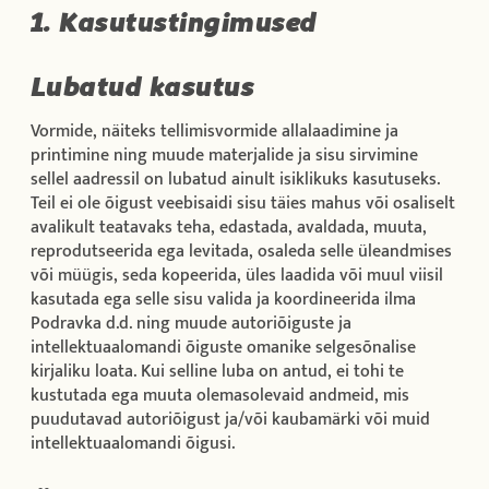
1. Kasutustingimused
Lubatud kasutus
Vormide, näiteks tellimisvormide allalaadimine ja
printimine ning muude materjalide ja sisu sirvimine
sellel aadressil on lubatud ainult isiklikuks kasutuseks.
Teil ei ole õigust veebisaidi sisu täies mahus või osaliselt
avalikult teatavaks teha, edastada, avaldada, muuta,
reprodutseerida ega levitada, osaleda selle üleandmises
või müügis, seda kopeerida, üles laadida või muul viisil
kasutada ega selle sisu valida ja koordineerida ilma
Podravka d.d. ning muude autoriõiguste ja
intellektuaalomandi õiguste omanike selgesõnalise
kirjaliku loata. Kui selline luba on antud, ei tohi te
kustutada ega muuta olemasolevaid andmeid, mis
puudutavad autoriõigust ja/või kaubamärki või muid
intellektuaalomandi õigusi.