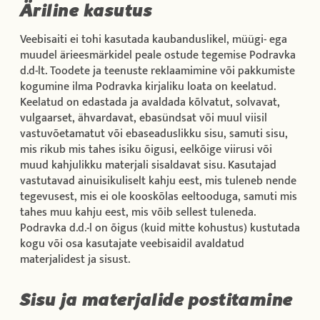
Äriline kasutus
Veebisaiti ei tohi kasutada kaubanduslikel, müügi- ega
muudel ärieesmärkidel peale ostude tegemise Podravka
d.d-lt. Toodete ja teenuste reklaamimine või pakkumiste
kogumine ilma Podravka kirjaliku loata on keelatud.
Keelatud on edastada ja avaldada kõlvatut, solvavat,
vulgaarset, ähvardavat, ebasündsat või muul viisil
vastuvõetamatut või ebaseaduslikku sisu, samuti sisu,
mis rikub mis tahes isiku õigusi, eelkõige viirusi või
muud kahjulikku materjali sisaldavat sisu. Kasutajad
vastutavad ainuisikuliselt kahju eest, mis tuleneb nende
tegevusest, mis ei ole kooskõlas eeltooduga, samuti mis
tahes muu kahju eest, mis võib sellest tuleneda.
Podravka d.d.-l on õigus (kuid mitte kohustus) kustutada
kogu või osa kasutajate veebisaidil avaldatud
materjalidest ja sisust.
Sisu ja materjalide postitamine