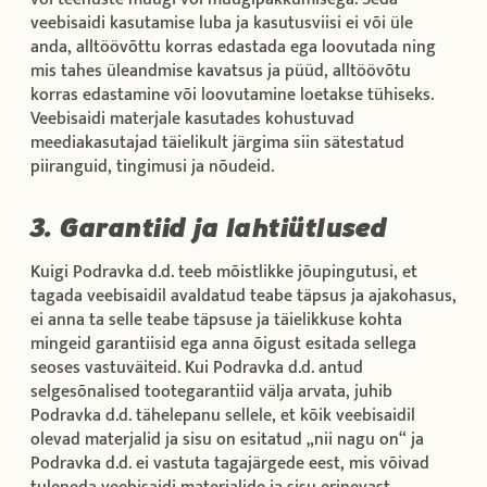
veebisaidi kasutamise luba ja kasutusviisi ei või üle
anda, alltöövõttu korras edastada ega loovutada ning
mis tahes üleandmise kavatsus ja püüd, alltöövõtu
korras edastamine või loovutamine loetakse tühiseks.
Veebisaidi materjale kasutades kohustuvad
meediakasutajad täielikult järgima siin sätestatud
piiranguid, tingimusi ja nõudeid.
3. Garantiid ja lahtiütlused
Kuigi Podravka d.d. teeb mõistlikke jõupingutusi, et
tagada veebisaidil avaldatud teabe täpsus ja ajakohasus,
ei anna ta selle teabe täpsuse ja täielikkuse kohta
mingeid garantiisid ega anna õigust esitada sellega
seoses vastuväiteid. Kui Podravka d.d. antud
selgesõnalised tootegarantiid välja arvata, juhib
Podravka d.d. tähelepanu sellele, et kõik veebisaidil
olevad materjalid ja sisu on esitatud „nii nagu on“ ja
Podravka d.d. ei vastuta tagajärgede eest, mis võivad