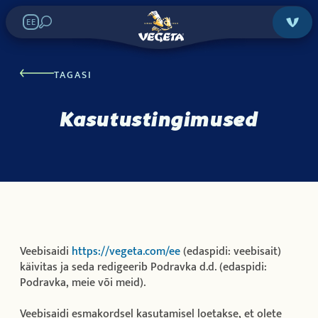
EE
TAGASI
Kasutustingimused
Veebisaidi
https://vegeta.com/ee
(edaspidi: veebisait)
käivitas ja seda redigeerib Podravka d.d. (edaspidi:
Podravka, meie või meid).
Veebisaidi esmakordsel kasutamisel loetakse, et olete