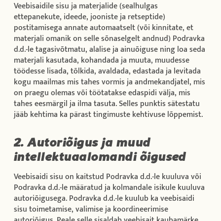
Veebisaidile sisu ja materjalide (sealhulgas
ettepanekute, ideede, jooniste ja retseptide)
postitamisega annate automaatselt (või kinnitate, et
materjali omanik on selle sõnaselgelt andnud) Podravka
d.d.-le tagasivõtmatu, alalise ja ainuõiguse ning loa seda
materjali kasutada, kohandada ja muuta, muudesse
töödesse lisada, tõlkida, avaldada, edastada ja levitada
kogu maailmas mis tahes vormis ja andmekandjatel, mis
on praegu olemas või töötatakse edaspidi välja, mis
tahes eesmärgil ja ilma tasuta. Selles punktis sätestatu
jääb kehtima ka pärast tingimuste kehtivuse lõppemist.
2. Autoriõigus ja muud
intellektuaalomandi õigused
Veebisaidi sisu on kaitstud Podravka d.d.-le kuuluva või
Podravka d.d.-le määratud ja kolmandale isikule kuuluva
autoriõigusega. Podravka d.d.-le kuulub ka veebisaidi
sisu toimetamise, valimise ja koordineerimise
autoriõigus. Peale selle sisaldab veebisait kaubamärke,