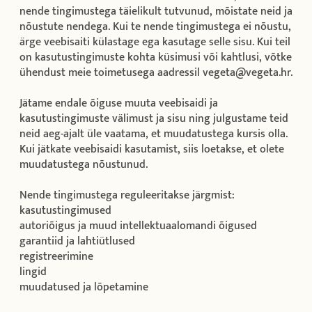
nende tingimustega täielikult tutvunud, mõistate neid ja
nõustute nendega. Kui te nende tingimustega ei nõustu,
ärge veebisaiti külastage ega kasutage selle sisu. Kui teil
on kasutustingimuste kohta küsimusi või kahtlusi, võtke
ühendust meie toimetusega aadressil vegeta@vegeta.hr.
Jätame endale õiguse muuta veebisaidi ja
kasutustingimuste välimust ja sisu ning julgustame teid
neid aeg-ajalt üle vaatama, et muudatustega kursis olla.
Kui jätkate veebisaidi kasutamist, siis loetakse, et olete
muudatustega nõustunud.
Nende tingimustega reguleeritakse järgmist:
kasutustingimused
autoriõigus ja muud intellektuaalomandi õigused
garantiid ja lahtiütlused
registreerimine
lingid
muudatused ja lõpetamine