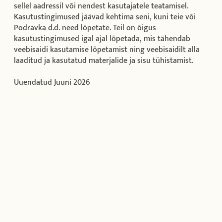
sellel aadressil või nendest kasutajatele teatamisel.
Kasutustingimused jäävad kehtima seni, kuni teie või
Podravka d.d. need lõpetate. Teil on õigus
kasutustingimused igal ajal lõpetada, mis tähendab
veebisaidi kasutamise lõpetamist ning veebisaidilt alla
laaditud ja kasutatud materjalide ja sisu tühistamist.
Uuendatud Juuni 2026