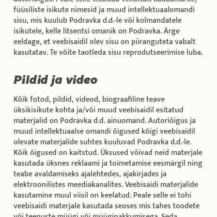
füüsiliste isikute nimesid ja muud intellektuaalomandi
sisu, mis kuulub Podravka d.d.-le või kolmandatele
isikutele, kelle litsentsi omanik on Podravka. Ärge
eeldage, et veebisaidil olev sisu on piiranguteta vabalt
kasutatav. Te võite taotleda sisu reprodutseerimise luba.
Pildid ja video
Kõik fotod, pildid, videod, biograafiline teave
üksikisikute kohta ja/või muud veebisaidil esitatud
materjalid on Podravka d.d. ainuomand. Autoriõigus ja
muud intellektuaalse omandi õigused kõigi veebisaidil
olevate materjalide suhtes kuuluvad Podravka d.d.-le.
Kõik õigused on kaitstud. Üksused võivad neid materjale
kasutada üksnes reklaami ja toimetamise eesmärgil ning
teabe avaldamiseks ajalehtedes, ajakirjades ja
elektroonilistes meediakanalites. Veebisaidi materjalide
kasutamine muul viisil on keelatud. Peale selle ei tohi
veebisaidi materjale kasutada seoses mis tahes toodete
või teenuste müügi või müügipakkumisega. Seda