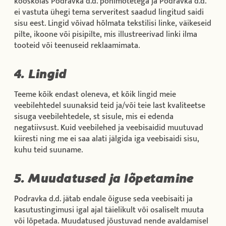
kooskõlas Podravka d.d. põhimõtetega ja Podravka d.d.
ei vastuta ühegi tema serveritest saadud lingitud saidi
sisu eest. Lingid võivad hõlmata tekstilisi linke, väikeseid
pilte, ikoone või pisipilte, mis illustreerivad linki ilma
tooteid või teenuseid reklaamimata.
4. Lingid
Teeme kõik endast oleneva, et kõik lingid meie
veebilehtedel suunaksid teid ja/või teie last kvaliteetse
sisuga veebilehtedele, st sisule, mis ei edenda
negatiivsust. Kuid veebilehed ja veebisaidid muutuvad
kiiresti ning me ei saa alati jälgida iga veebisaidi sisu,
kuhu teid suuname.
5. Muudatused ja lõpetamine
Podravka d.d. jätab endale õiguse seda veebisaiti ja
kasutustingimusi igal ajal täielikult või osaliselt muuta
või lõpetada. Muudatused jõustuvad nende avaldamisel