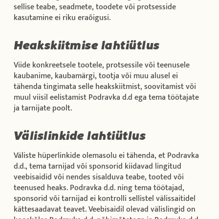
sellise teabe, seadmete, toodete või protsesside
kasutamine ei riku eraõigusi.
Heakskiitmise lahtiütlus
Viide konkreetsele tootele, protsessile või teenusele
kaubanime, kaubamärgi, tootja või muu alusel ei
tähenda tingimata selle heakskiitmist, soovitamist või
muul viisil eelistamist Podravka d.d ega tema töötajate
ja tarnijate poolt.
Välislinkide lahtiütlus
Väliste hüperlinkide olemasolu ei tähenda, et Podravka
d.d., tema tarnijad või sponsorid kiidavad lingitud
veebisaidid või nendes sisalduva teabe, tooted või
teenused heaks. Podravka d.d. ning tema töötajad,
sponsorid või tarnijad ei kontrolli sellistel välissaitidel
kättesaadavat teavet. Veebisaidil olevad välislingid on