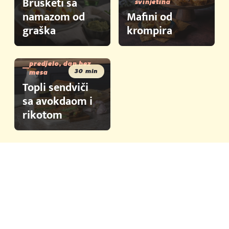
Brusketi sa
svinjetina
namazom od
Mafini od
graška
krompira
predjelo, dan bez
30 min
mesa
Topli sendviči
sa avokdaom i
rikotom
Brza jela
Saveti i trikovi