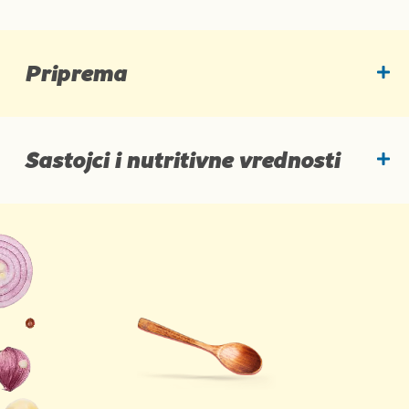
Priprema
Sastojci i nutritivne vrednosti
Sastojci
Prosečne hranljive vrednosti: 100 g proizvoda
Energetska vrednost
697 kJ / 164 kcal
<
Masti
0.5 g