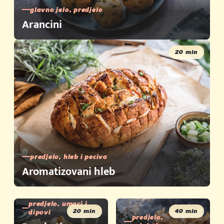
glavno jelo, predjelo
Arancini
20 min
predjelo, hleb i peciva
Aromatizovani hleb
predjelo, umaci i
20 min
40 min
dipovi
predjelo,