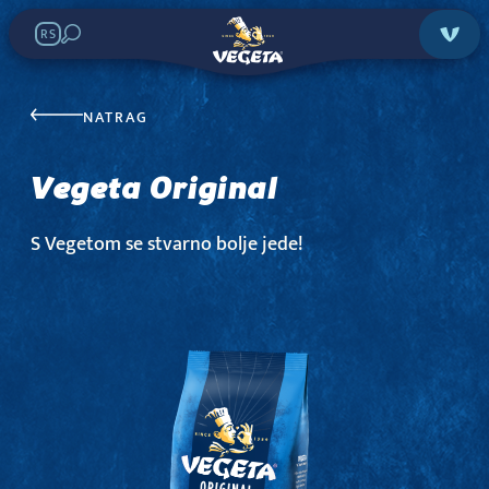
RS
NATRAG
Vegeta Original
Vegeta Original
Potraži u prodavnicama:
S Vegetom se stvarno bolje jede!