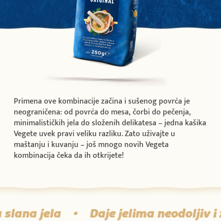
Primena ove kombinacije začina i sušenog povrća je
neograničena: od povrća do mesa, čorbi do pečenja,
minimalističkih jela do složenih delikatesa – jedna kašika
Vegete uvek pravi veliku razliku. Zato uživajte u
maštanju i kuvanju – još mnogo novih Vegeta
kombinacija čeka da ih otkrijete!
ana jela
•
Daje jelima neodoljiv i z