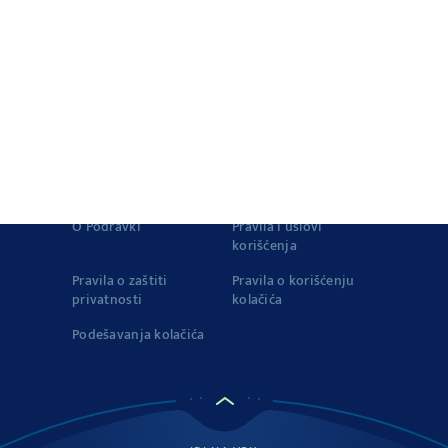
Proizvodi
Vegeta u zapisima
Istorija Vegete
Priča o kvalitetu
© 2022-2026 Podravka d.d. Sva prava zadržana.
Vegeta
je
registrovani žig Podravke d.d..
Kontakt
Impressum
O Podravki
Pravila i uslovi
korišćenja
Pravila o zaštiti
Pravila o korišćenju
privatnosti
kolačića
Podešavanja kolačića