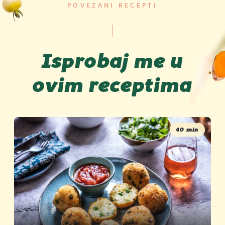
POVEZANI RECEPTI
Zasićene masne
0.2 g
kiseline
Ugljeni hidrati
32 g
Isprobaj me u
Šećeri
22 g
ovim receptima
Proteini
8.5 g
So
56.9 g
40 min
Izvor: Podravka d.d.
Na 100 g proizvoda