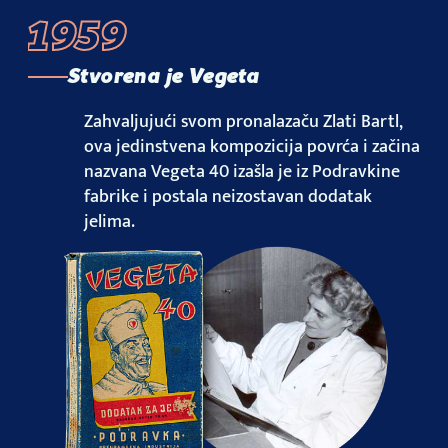
1959
Stvorena je Vegeta
Zahvaljujući svom pronalazaču Zlati Bartl,
ova jedinstvena kompozicija povrća i začina
nazvana Vegeta 40 izašla je iz Podravkine
fabrike i postala neizostavan dodatak
jelima.
Novi Vegeta Maestro začini
Usvojeno prepoznatljivo ime
Sopstvena kulinarska emisija
Vegeta u novoj ambalaži
Vegeta Twist
Novi igrači
Predstavljena Vegeta Natur
Marinada u vrećici
Nova i još bolja Vegeta Natur
Dobrodošla Vegeta BIO!
inspiracije