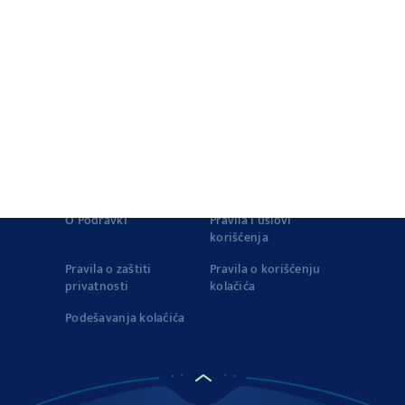
Brza jela
Saveti i trikovi
Proizvodi
Vegeta u zapisima
Istorija Vegete
Priča o kvalitetu
© 2022-2026 Podravka d.d. Sva prava zadržana.
Vegeta
je
registrovani žig Podravke d.d..
Kontakt
Impressum
O Podravki
Pravila i uslovi
korišćenja
Pravila o zaštiti
Pravila o korišćenju
privatnosti
kolačića
Podešavanja kolačića