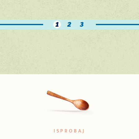
1
2
3
ISPROBAJ