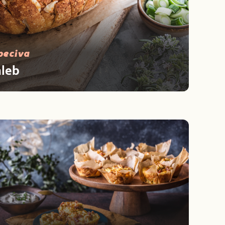
 peciva
hleb