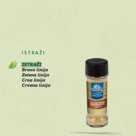
ISTRAŽI
ISTRAŽI
Braon linija
Zelena linija
Crna linija
Crvena linija