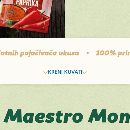
ačivača ukusa
•
100% prirodni začin
KRENI KUVATI
 Maestro Mon