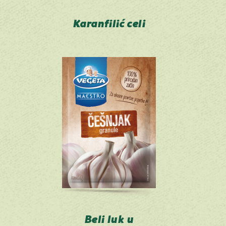
Karanfilić celi
Beli luk u