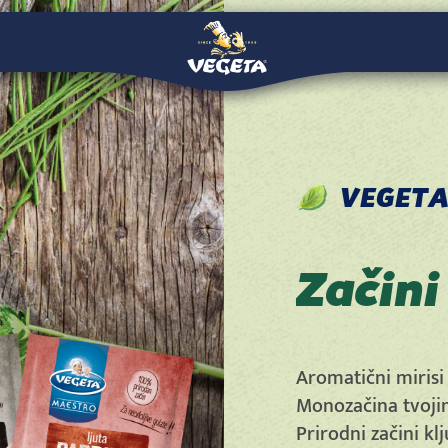
VEGETA
Začini
Aromatični mirisi
Monozačina tvojim
Prirodni začini kl