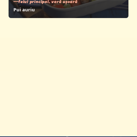
felul principal, vară ușoară
Pui auriu
Mese rapide
Produse
Istoria Vegeta
Calitate și certificate
Vegeta pe Facebook
© 2022-2026 Podravka d.d. (Inc) Toate drepturile rezervate.
Podravka
este o marcă înregistrată a Podravka d.d. (Inc.).