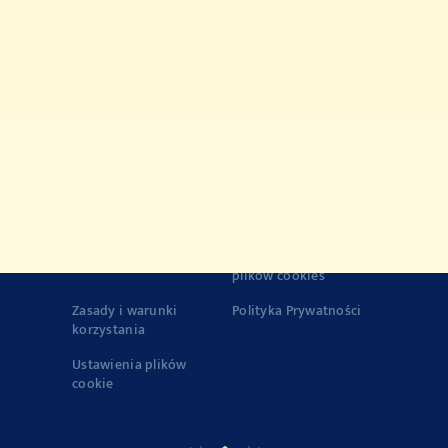
Przepisy
Produkty
Historia marki VEGETA
Jakość
© 2022-2026 Podravka d.d. (Inc) All rights reserved..
Vegeta
is
registered trademark of Podravka d.d. (Inc.).
Kontakt
Impresja
o Firmie
Zasady korzystania z
plików cookies
Zasady i warunki
Polityka Prywatności
korzystania
Ustawienia plików
cookie