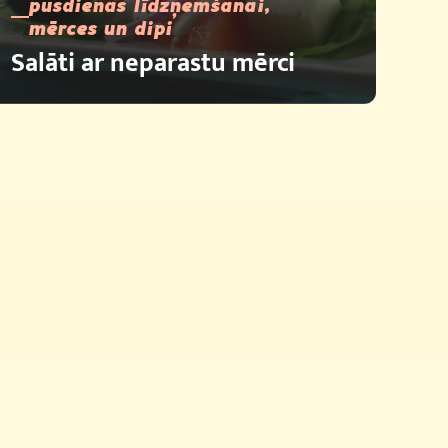
pusdienas līdzņemšanai,
mērces un dipi
Salāti ar neparastu mērci