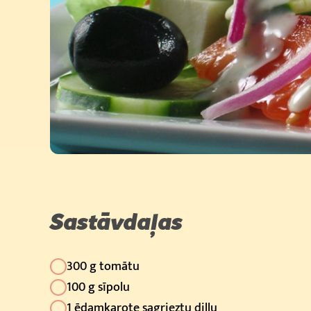
Sastāvdaļas
300 g tomātu
100 g sīpolu
1 ēdamkarote sagrieztu diļļu