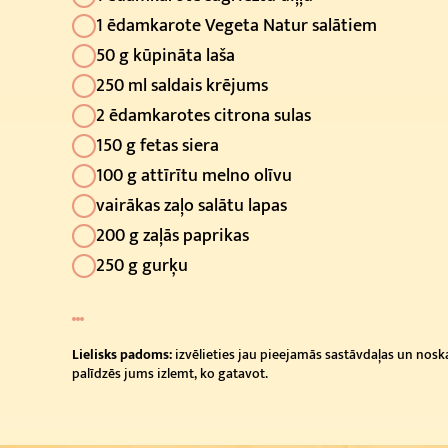
1 ēdamkarote Vegeta Natur salātiem
50 g kūpināta laša
250 ml saldais krējums
2 ēdamkarotes citrona sulas
150 g fetas siera
100 g attīrītu melno olīvu
vairākas zaļo salātu lapas
200 g zaļās paprikas
250 g gurķu
Lielisks padoms:
izvēlieties jau pieejamās sastāvdaļas un noska
palīdzēs jums izlemt, ko gatavot.