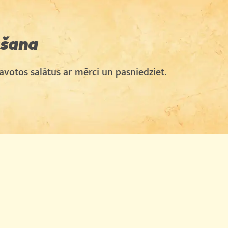
gšana
tavotos salātus ar mērci un pasniedziet.