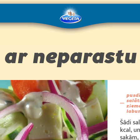
i ar neparastu
pusdi
salāt
ziem
labu
Šādi sa
kcal, u
sakām, 