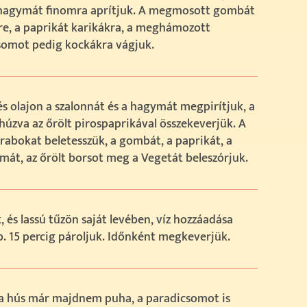
khagymát finomra aprítjuk. A megmosott gombát
re, a paprikát karikákra, a meghámozott
somot pedig kockákra vágjuk.
s olajon a szalonnát és a hagymát megpirítjuk, a
ehúzva az őrölt pirospaprikával összekeverjük. A
rabokat beletesszük, a gombát, a paprikát, a
át, az őrölt borsot meg a Vegetát beleszórjuk.
, és lassú tűzön saját levében, víz hozzáadása
b. 15 percig pároljuk. Időnként megkeverjük.
a hús már majdnem puha, a paradicsomot is