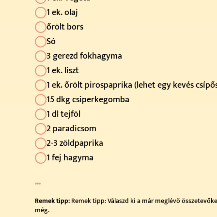
1 ek. olaj
őrölt bors
Só
3 gerezd fokhagyma
1 ek. liszt
1 ek. őrölt pirospaprika (lehet egy kevés csípős
15 dkg csiperkegomba
1 dl tejföl
2 paradicsom
2-3 zöldpaprika
1 fej hagyma
Remek tipp:
Remek tipp: Válaszd ki a már meglévő összetevőket,
még.