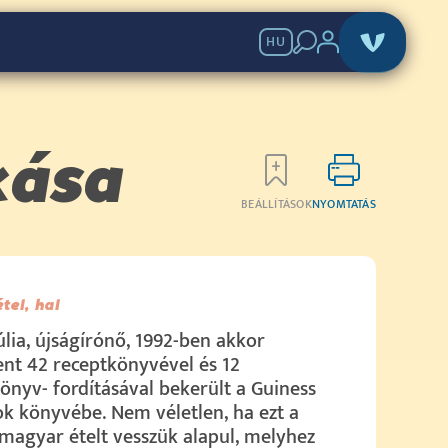
HU
kása
BEÁLLÍTÁSOK
NYOMTATÁS
étel, hal
úlia, újságírónő, 1992-ben akkor
nt 42 receptkönyvével és 12
önyv- fordításával bekerült a Guiness
k könyvébe. Nem véletlen, ha ezt a
 magyar ételt vesszük alapul, melyhez