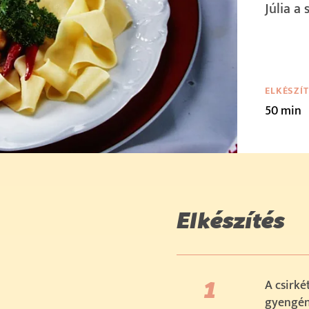
Júlia a
ELKÉSZÍ
50 min
Elkészítés
A csirké
gyengén