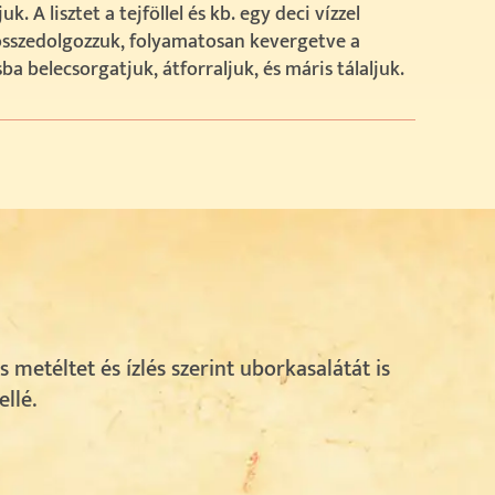
k. A lisztet a tejföllel és kb. egy deci vízzel
összedolgozzuk, folyamatosan kevergetve a
ba belecsorgatjuk, átforraljuk, és máris tálaljuk.
 metéltet és ízlés szerint uborkasalátát is
llé.