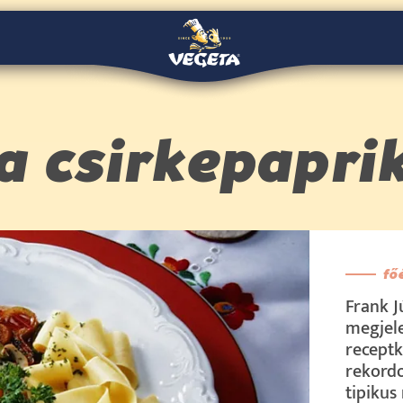
ia csirkepapri
fő
Frank J
megjele
receptk
rekordo
tipikus