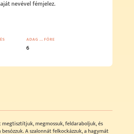
 saját nevével fémjelez.
TÉS
ADAG … FŐRE
6
t megtisztítjuk, megmossuk, feldaraboljuk, és
 besózzuk. A szalonnát felkockázzuk, a hagymát