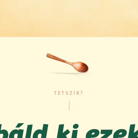
TETSZIK?
áld ki eze