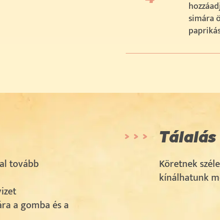
hozzáadju
simára 
paprikás
Tálalás
ral tovább
Köretnek széles
kínálhatunk me
izet
ára a gomba és a