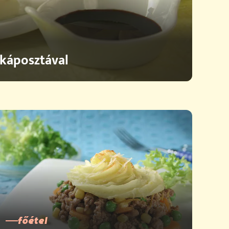
káposztával
főétel