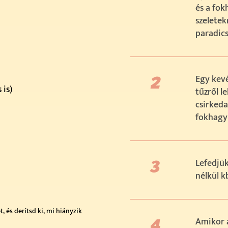
és a fo
szeletek
paradic
Egy kevé
 is)
tűzről l
csirkeda
fokhagym
Lefedjük
nélkül k
 és derítsd ki, mi hiányzik
Amikor 