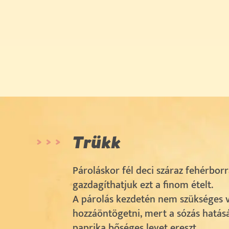
Trükk
Pároláskor fél deci száraz fehérbor
gazdagíthatjuk ezt a finom ételt.
A párolás kezdetén nem szükséges v
hozzáöntögetni, mert a sózás hatás
paprika bőséges levet ereszt.