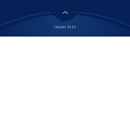
Valgud
0.5 g
Sool
0.86 g
TAGASI ÜLES
Allikas: Podravka d.d.
- 100 g toote kohta