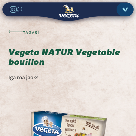
EE
Vegeta NATUR
TAGASI
Vegetable bouillon
Vegeta NATUR Vegetable
bouillon
Otsi poodidest:
Iga roa jaoks