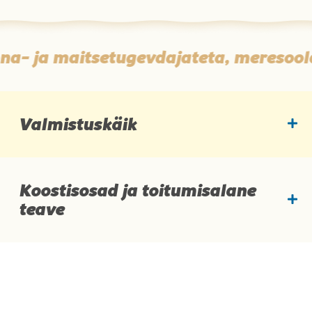
a- ja maitsetugevdajateta, meresoolaga
Valmistuskäik
Koostisosad ja toitumisalane
teave
Koostisosad