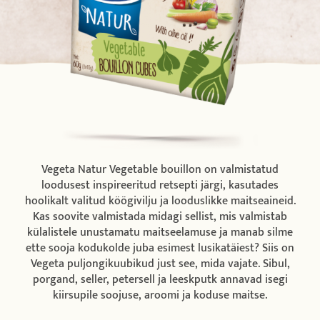
Vegeta Natur Vegetable bouillon on valmistatud
loodusest inspireeritud retsepti järgi, kasutades
hoolikalt valitud köögivilju ja looduslikke maitseaineid.
Kas soovite valmistada midagi sellist, mis valmistab
külalistele unustamatu maitseelamuse ja manab silme
ette sooja kodukolde juba esimest lusikatäiest? Siis on
Vegeta puljongikuubikud just see, mida vajate. Sibul,
porgand, seller, petersell ja leeskputk annavad isegi
kiirsupile soojuse, aroomi ja koduse maitse.