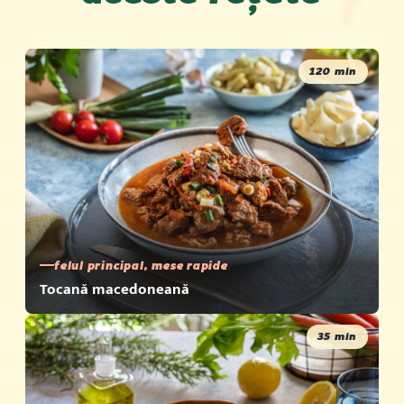
Proteine
8.5 g
Sare
56.9 g
120 min
Sursă: Podravka d.d.
Pe 100 g a produsului
felul principal, mese rapide
Tocană macedoneană
35 min