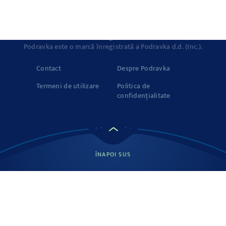
Vegeta pe Facebook
© 2022-2026 Podravka d.d. (Inc) Toate drepturile rezervate.
Podravka
este o marcă înregistrată a Podravka d.d. (Inc.).
Podravka este o marcă înregistrată a Podravka d.d. (Inc.).
Contact
Despre Podravka
Termeni de utilizare
Politica de
confidențialitate
ÎNAPOI SUS