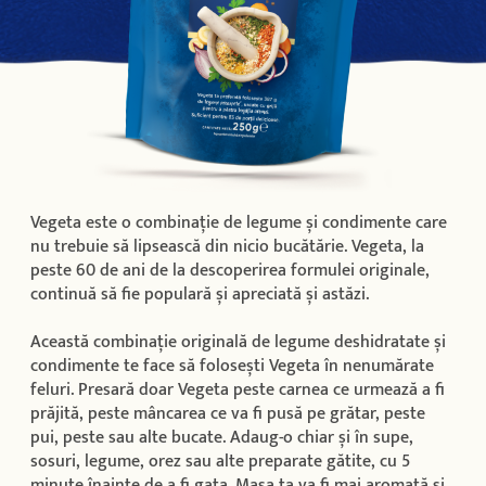
Vegeta este o combinație de legume și condimente care
nu trebuie să lipsească din nicio bucătărie. Vegeta, la
peste 60 de ani de la descoperirea formulei originale,
continuă să fie populară și apreciată și astăzi.
Această combinație originală de legume deshidratate și
condimente te face să folosești Vegeta în nenumărate
feluri. Presară doar Vegeta peste carnea ce urmează a fi
prăjită, peste mâncarea ce va fi pusă pe grătar, peste
pui, peste sau alte bucate. Adaug-o chiar și în supe,
sosuri, legume, orez sau alte preparate gătite, cu 5
minute înainte de a fi gata. Masa ta va fi mai aromată și