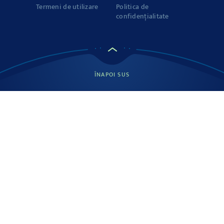
Termeni de utilizare
Politica de
confidențialitate
Proteine
2.6 g
Sare
70.4 g
Sursă: Podravka d.d.
Pe 100 g a produsului
ÎNAPOI SUS