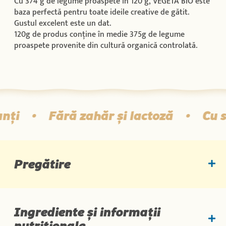
Cu 374 g de legume proaspete în 120 g, VEGETA BIO este
baza perfectă pentru toate ideile creative de gătit.
Gustul excelent este un dat.
120g de produs conține în medie 375g de legume
proaspete provenite din cultură organică controlată.
ți
•
Fără zahăr și lactoză
•
Cu s
Pregătire
Ingrediente și informații
nutriționale