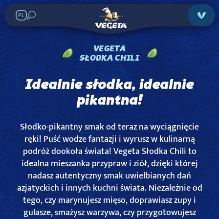
PL
VEGETA
SŁODKA CHILI
Idealnie słodka, idealnie
pikantna!
Słodko-pikantny smak od teraz na wyciągnięcie
ręki! Puść wodze fantazji i wyrusz w kulinarną
podróż dookoła świata! Vegeta Słodka Chili to
idealna mieszanka przypraw i ziół, dzięki której
nadasz autentyczny smak uwielbianych dań
azjatyckich i innych kuchni świata. Niezależnie od
tego, czy marynujesz mięso, doprawiasz zupy i
gulasze, smażysz warzywa, czy przygotowujesz