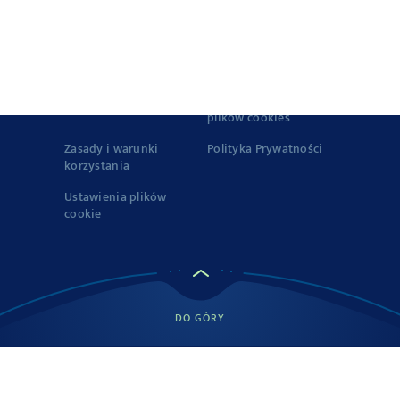
© 2022-2026 Podravka d.d. (Inc) All rights reserved..
Vegeta
is
registered trademark of Podravka d.d. (Inc.).
Kontakt
Impresja
o Firmie
Zasady korzystania z
plików cookies
Zasady i warunki
Polityka Prywatności
korzystania
Ustawienia plików
cookie
DO GÓRY