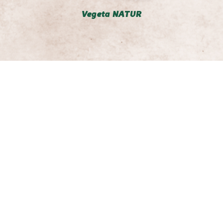
Vegeta NATUR
Ātrās maltītes
Produkti
Vegeta vēsture
Stāsts par kvalitāti
© 2022-2026 Podravka d.d. (Inc) Visas tiesības aizsargātas.
Vegeta
ir reģistrēta uzņēmuma Podravka d.d. (Inc.).
Kontakti
Impressum