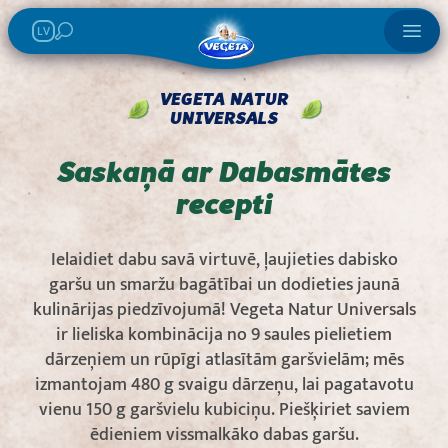
LV
VEGETA NATUR
UNIVERSALS
Saskaņā ar Dabasmātes
recepti
Ielaidiet dabu savā virtuvē, ļaujieties dabisko
garšu un smaržu bagātībai un dodieties jaunā
kulinārijas piedzīvojumā! Vegeta Natur Universals
ir lieliska kombinācija no 9 saules pielietiem
dārzeņiem un rūpīgi atlasītām garšvielām; mēs
izmantojam 480 g svaigu dārzeņu, lai pagatavotu
vienu 150 g garšvielu kubiciņu. Piešķiriet saviem
ēdieniem vissmalkāko dabas garšu.