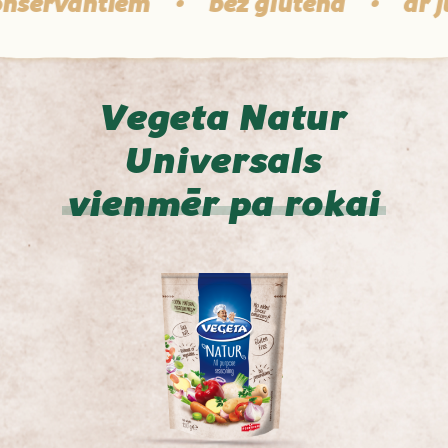
servantiem
•
bez glutēna
•
ar jūr
Vegeta Natur
Universals
vienmēr pa rokai