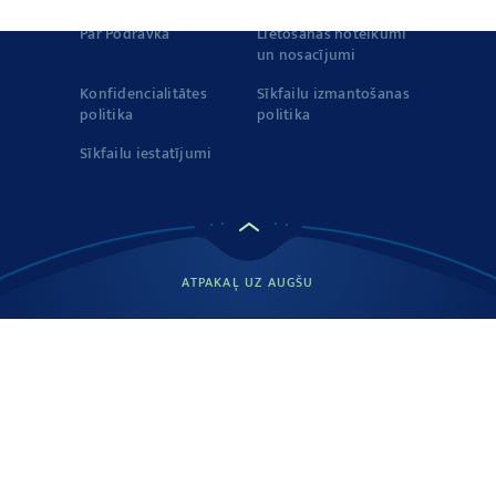
Par Podravka
Lietošanas noteikumi
un nosacījumi
Konfidencialitātes
Sīkfailu izmantošanas
politika
politika
Sīkfailu iestatījumi
ATPAKAĻ UZ AUGŠU