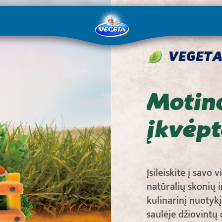
VEGETA
Motin
įkvėpt
Įsileiskite į savo 
natūralių skonių i
kulinarinį nuotykį
saulėje džiovintų 