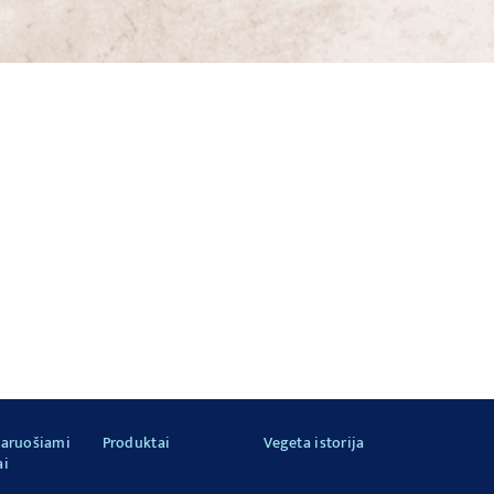
paruošiami
Produktai
Vegeta istorija
ai