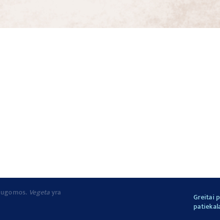
 saugomos.
Vegeta
yra
Greitai 
patiekal