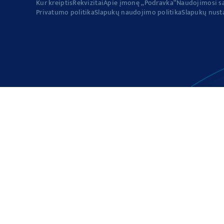
Kur kreiptis
Rekvizitai
Apie įmonę „Podravka“
Naudojimosi s
Privatumo politika
Slapukų naudojimo politika
Slapukų nust