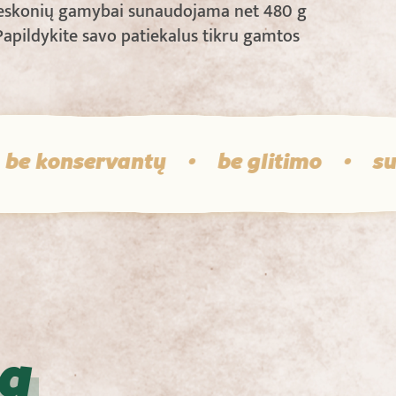
rieskonių gamybai sunaudojama net 480 g
 Papildykite savo patiekalus tikru gamtos
onservantų
•
be glitimo
•
su jūro
ka