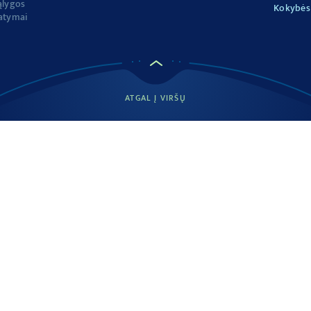
ąlygos
Kokybės 
atymai
ATGAL Į VIRŠŲ