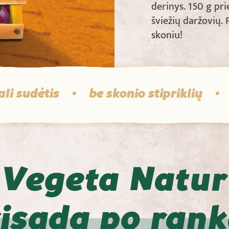
derinys. 150 g p
šviežių daržovių.
skoniu!
ėtis
•
be skonio stipriklių
•
be k
Vegeta Natur
isada po ran