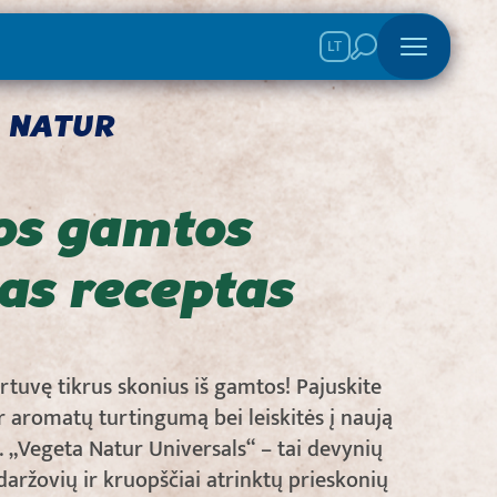
LT
 NATUR
os gamtos
as receptas
virtuvę tikrus skonius iš gamtos! Pajuskite
r aromatų turtingumą bei leiskitės į naują
. „Vegeta Natur Universals“ – tai devynių
daržovių ir kruopščiai atrinktų prieskonių