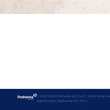
© 2022-2026 Podravka d.d. (inc)“. Visos teisės
registruotas „Podravka d.d. (Inc.).