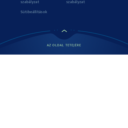
szabályzat
szabályzat
Rostok
7.9 g
Sütibeállítások
Fehérjék
9.4 g
Só
4.0 g
AZ OLDAL TETEJÉRE
Forrás: Podravka d.d.
100 g termékben