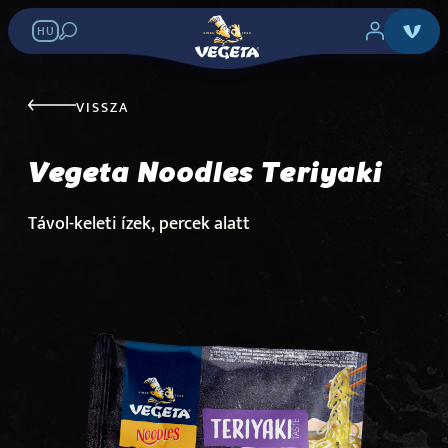
HU
Vegeta Noodles
VISSZA
Teriyaki
Vegeta Noodles Teriyaki
Keresés az üzletekben:
Távol-keleti ízek, percek alatt