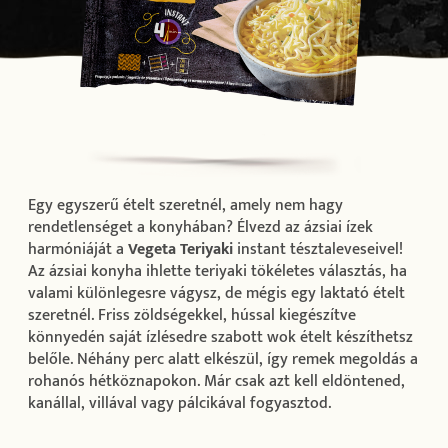
Egy egyszerű ételt szeretnél, amely nem hagy
rendetlenséget a konyhában? Élvezd az ázsiai ízek
harmóniáját a
Vegeta Teriyaki
instant tésztaleveseivel!
Az ázsiai konyha ihlette teriyaki tökéletes választás, ha
valami különlegesre vágysz, de mégis egy laktató ételt
szeretnél. Friss zöldségekkel, hússal kiegészítve
könnyedén saját ízlésedre szabott wok ételt készíthetsz
belőle. Néhány perc alatt elkészül, így remek megoldás a
rohanós hétköznapokon. Már csak azt kell eldöntened,
kanállal, villával vagy pálcikával fogyasztod.