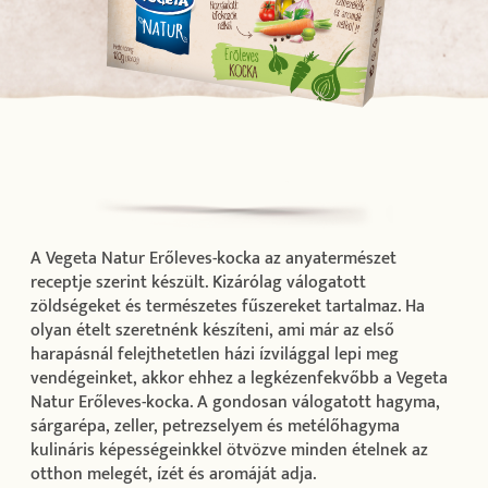
A Vegeta Natur Erőleves-kocka az anyatermészet
receptje szerint készült. Kizárólag válogatott
zöldségeket és természetes fűszereket tartalmaz. Ha
olyan ételt szeretnénk készíteni, ami már az első
harapásnál felejthetetlen házi ízvilággal lepi meg
vendégeinket, akkor ehhez a legkézenfekvőbb a Vegeta
Natur Erőleves-kocka. A gondosan válogatott hagyma,
sárgarépa, zeller, petrezselyem és metélőhagyma
kulináris képességeinkkel ötvözve minden ételnek az
otthon melegét, ízét és aromáját adja.