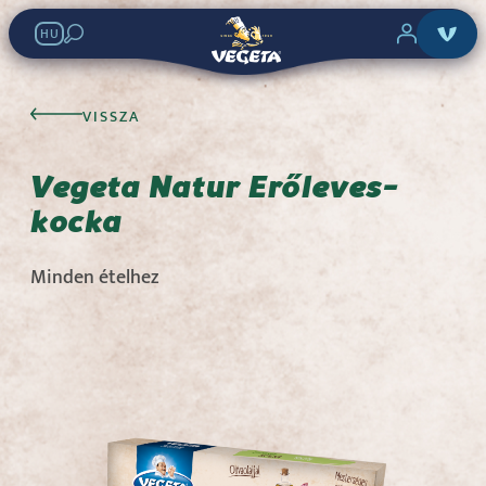
HU
Vegeta Natur
VISSZA
Erőleves-kocka
Vegeta Natur Erőleves-
kocka
Keresés az üzletekben:
Minden ételhez