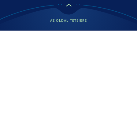
Só
0.86 g
AZ OLDAL TETEJÉRE
Forrás: Podravka d.d.
100 g termékben