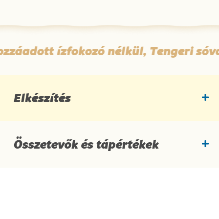
záadott ízfokozó nélkül, Tengeri sóval,
Elkészítés
Összetevők és tápértékek
Hozzávalók